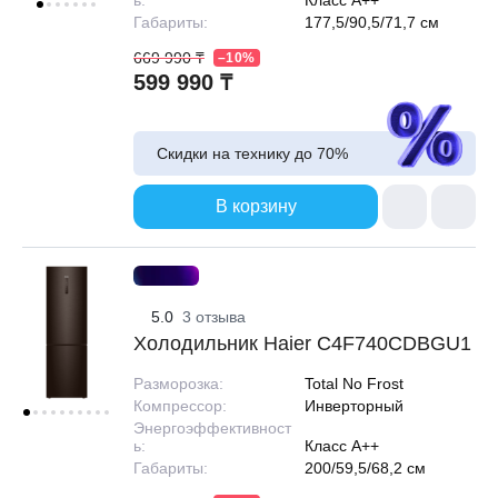
ь:
Класс A++
Габариты:
177,5/90,5/71,7 см
669 990 ₸
–10%
599 990 ₸
Скидки на технику до
70%
В корзину
5.0
3 отзыва
Холодильник Haier C4F740CDBGU1
Разморозка:
Total No Frost
Компрессор:
Инверторный
Энергоэффективност
ь:
Класс A++
Габариты:
200/59,5/68,2 см