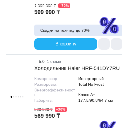
1 999 990 ₸
–70%
599 990 ₸
Скидки на технику до
70%
В корзину
5.0
1 отзыв
Холодильник Haier HRF-541DY7RU
Компрессор:
Инверторный
Разморозка:
Total No Frost
Энергоэффективност
ь:
Класс A+
Габариты:
177,5/90,8/64,7 см
809 990 ₸
–30%
569 990 ₸