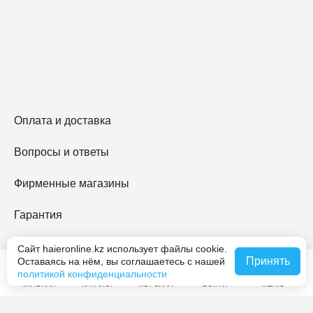
Оплата и доставка
Вопросы и ответы
Фирменные магазины
Гарантия
Haier Premium
Сайт haieronline.kz использует файлы cookie.
Принять
Оставаясь на нём, вы соглашаетесь с нашей
политикой конфиденциальности
O Haier
ГЛАВНАЯ
КАТАЛОГ
КОРЗИНА
ВОЙТИ
МЕНЮ
Контакты