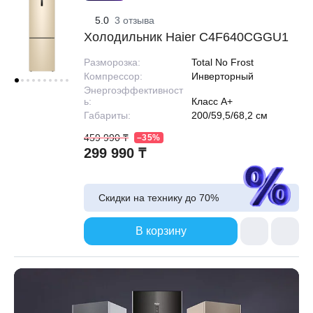
5.0
3 отзыва
Холодильник Haier C4F640CGGU1
Разморозка:
Total No Frost
Компрессор:
Инверторный
ЕЖДЕННАЯ
Энергоэффективност
ПАКОВКА
ь:
Класс A+
ГОТОВЫЕ
РЕШЕНИЯ
Габариты:
200/59,5/68,2 см
едложения на товары
ениями упаковки
Выберите свою стирально-сушильную колон
459 990 ₸
–35%
299 990 ₸
йти к выбору
Перейти к выбору
Скидки на технику до
70%
В корзину