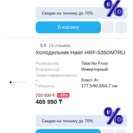
Скидки на технику до
70%
В корзину
5.0
14 отзывов
Холодильник Haier HRF-535DM7RU
Разморозка:
Total No Frost
Компрессор:
Инверторный
Энергоэффективност
ь:
Класс A+
Габариты:
177,5/90,8/64,7 см
739 990 ₸
–36%
469 990 ₸
Скидки на технику до
70%