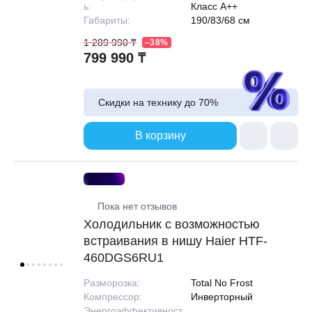
ь:
Класс A++
Габариты:
190/83/68 см
1 289 990 ₸
–38%
799 990 ₸
Скидки на технику до
70%
В корзину
Пока нет отзывов
Холодильник с возможностью
встраивания в нишу Haier HTF-
460DGS6RU1
Разморозка:
Total No Frost
Компрессор:
Инверторный
Энергоэффективност