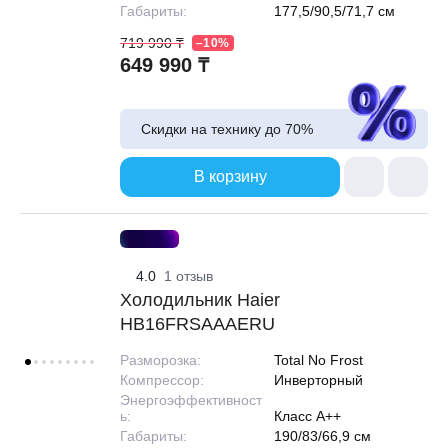
Габариты:
177,5/90,5/71,7 см
719 990 ₸
–10%
649 990 ₸
Скидки на технику до
70%
В корзину
4.0
1 отзыв
Холодильник Haier
HB16FRSAAAERU
Разморозка:
Total No Frost
Компрессор:
Инверторный
Энергоэффективност
ь:
Класс A++
Габариты:
190/83/66,9 см