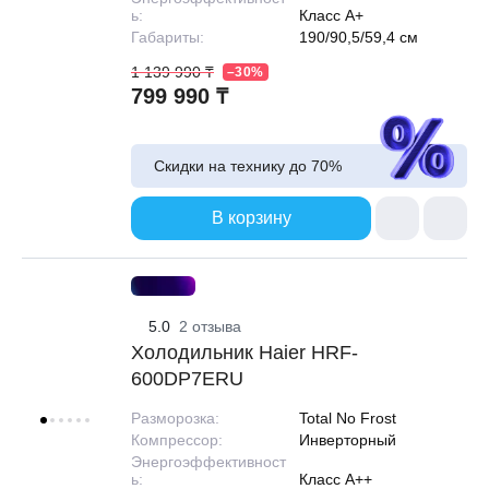
ь:
Класс A+
Габариты:
190/90,5/59,4 см
1 139 990 ₸
–30%
799 990 ₸
Скидки на технику до
70%
В корзину
5.0
2 отзыва
Холодильник Haier HRF-
600DP7ERU
Разморозка:
Total No Frost
Компрессор:
Инверторный
Энергоэффективност
ь:
Класс A++