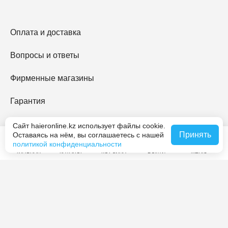
Оплата и доставка
Вопросы и ответы
Фирменные магазины
Гарантия
Haier Premium
Сайт haieronline.kz использует файлы cookie.
Принять
Оставаясь на нём, вы соглашаетесь с нашей
политикой конфиденциальности
O Haier
ГЛАВНАЯ
КАТАЛОГ
КОРЗИНА
ВОЙТИ
МЕНЮ
Контакты
Журнал Haier
Мы принимаем платежи