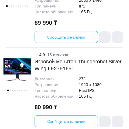
Разрешение:
2560 x 1440
Тип панели:
IPS
Частота обновления:
165 Гц
89 990 ₸
ЕЖДЕННАЯ
Сообщить о наличии
ПАКОВКА
ГОТОВЫЕ
РЕШЕНИЯ
едложения на товары
4.9
15 отзывов
ениями упаковки
Выберите свою стирально-сушильную колон
Игровой монитор Thunderobot Silver
йти к выбору
Перейти к выбору
Wing LF27F165L
Диагональ:
27"
Разрешение:
1920 x 1080
Тип панели:
Fast IPS
Частота обновления:
165 Гц
80 990 ₸
Сообщить о наличии