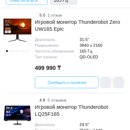
Очистить все
165 Гц
5.0
1 отзыв
Игровой монитор Thunderobot Zero
UW165 Epic
Диагональ:
31.5"
Разрешение:
3840 x 2160
Частота обновления:
165 Гц
Тип панели:
QD-OLED
499 990 ₸
Сообщить о наличии
4.8
5 отзывов
Игровой монитор Thunderobot
LQ25F165
Диагональ:
24.5"