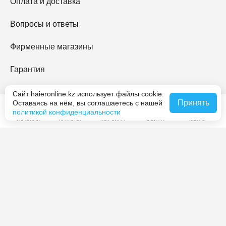
Оплата и доставка
Вопросы и ответы
Фирменные магазины
Гарантия
Haier Premium
Сайт haieronline.kz использует файлы cookie.
Принять
Оставаясь на нём, вы соглашаетесь с нашей
политикой конфиденциальности
O Haier
ГЛАВНАЯ
КАТАЛОГ
КОРЗИНА
ВОЙТИ
МЕНЮ
Контакты
Журнал Haier
Мы принимаем платежи