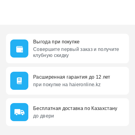
ЕЖДЕННАЯ
Выгода при покупке
ПАКОВКА
ГОТОВЫЕ
РЕШЕНИЯ
Совершите первый заказ
и получите
едложения на товары
клубную скидку
ениями упаковки
Выберите свою стирально-сушильную колон
йти к выбору
Перейти к выбору
Расширенная гарантия до 12 лет
при покупке на haieronline.kz
Бесплатная доставка по Казахстану
до двери