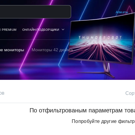
на
Алматы
R PREMIUM
ОНЛАЙН-ПОДБОРЩИКИ
ые мониторы
Мониторы 42 дюйма
ов
Сор
По отфильтрованым параметрам тов
Попробуйте другие фильт