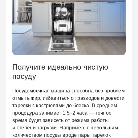
ЕЖДЕННАЯ
ПАКОВКА
ГОТОВЫЕ
РЕШЕНИЯ
едложения на товары
ениями упаковки
Выберите свою стирально-сушильную колон
Получите идеально чистую
йти к выбору
Перейти к выбору
посуду
Посудомоечная машина способна без проблем
отмыть жир, избавиться от разводов и довести
тарелки с кастрюлями до блеска. В среднем
процедура занимает 1,5–2 часа — точное
время будет зависеть от режима работы
и степени загрузки. Например, с небольшим
количеством посуды вроде пары тарелок