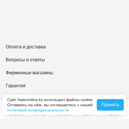
Оплата и доставка
Вопросы и ответы
Фирменные магазины
Гарантия
Haier Premium
Сайт haieronline.kz использует файлы cookie.
Принять
Оставаясь на нём, вы соглашаетесь с нашей
политикой конфиденциальности
O Haier
ГЛАВНАЯ
КАТАЛОГ
КОРЗИНА
ВОЙТИ
МЕНЮ
Контакты