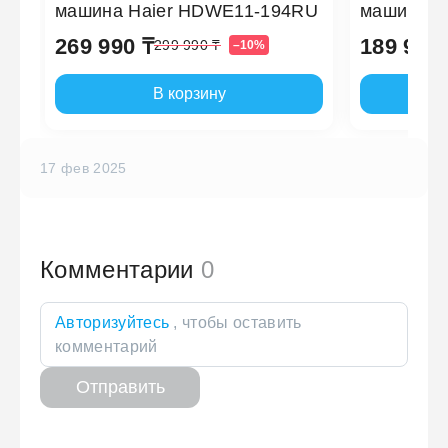
машина Haier HDWE11-194RU
машина H
269 990 ₸
189 990 
299 990 ₸
–10%
В корзину
17 фев 2025
Комментарии
0
Авторизуйтесь
, чтобы оставить
комментарий
Отправить