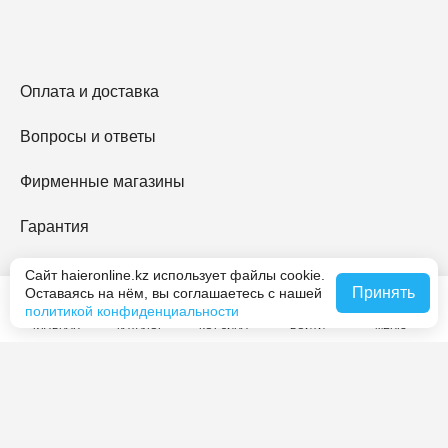
Оплата и доставка
Вопросы и ответы
Фирменные магазины
Гарантия
Haier Premium
Сайт haieronline.kz использует файлы cookie.
Принять
Оставаясь на нём, вы соглашаетесь с нашей
политикой конфиденциальности
O Haier
ГЛАВНАЯ
КАТАЛОГ
КОРЗИНА
ВОЙТИ
МЕНЮ
Контакты
Журнал Haier