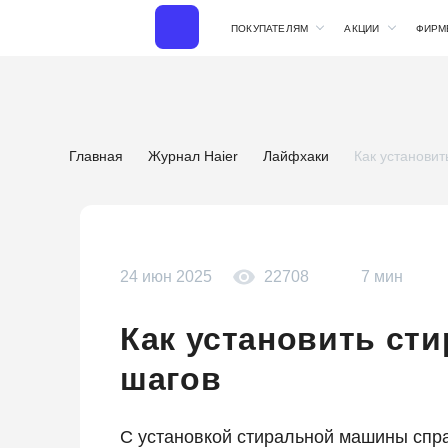
ПОКУПАТЕЛЯМ
АКЦИИ
ФИРМ
Главная
Журнал Haier
Лайфхаки
Как установит
24 июн 2025
22708
7 мин
Как установить ст
шагов
С установкой стиральной машины спра