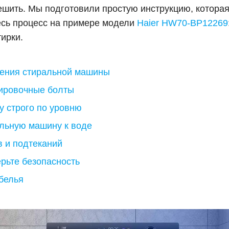
ешить. Мы подготовили простую инструкцию, котора
есь процесс на примере модели
Haier HW70-BP12269
тирки.
чения стиральной машины
тировочные болты
у строго по уровню
альную машину к воде
в и подтеканий
ерьте безопасность
 белья