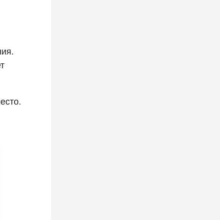
ния.
т
есто.