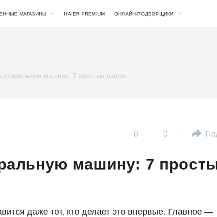
ЕННЫЕ МАГАЗИНЫ
HAIER PREMIUM
ОНЛАЙН-ПОДБОРЩИКИ
ь стиральную машину: 7 простых шагов
0
0
По
иральную машину: 7 прост
вится даже тот, кто делает это впервые. Главное —