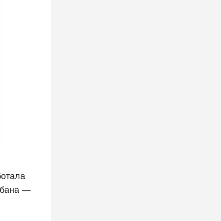
ботала
абана —