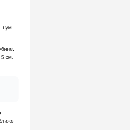
 шум.
убине,
 5 см.
ю
 ближе