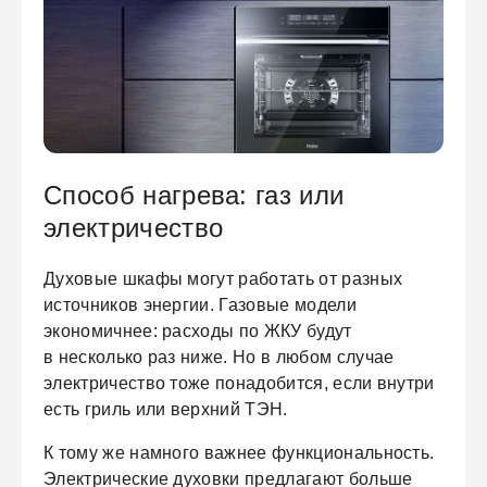
ЕЖДЕННАЯ
ПАКОВКА
ГОТОВЫЕ
РЕШЕНИЯ
Способ нагрева: газ или
едложения на товары
ениями упаковки
Выберите свою стирально-сушильную колон
электричество
йти к выбору
Перейти к выбору
Духовые шкафы могут работать от разных
источников энергии. Газовые модели
экономичнее: расходы по ЖКУ будут
в несколько раз ниже. Но в любом случае
электричество тоже понадобится, если внутри
есть гриль или верхний ТЭН.
К тому же намного важнее функциональность.
Электрические духовки предлагают больше