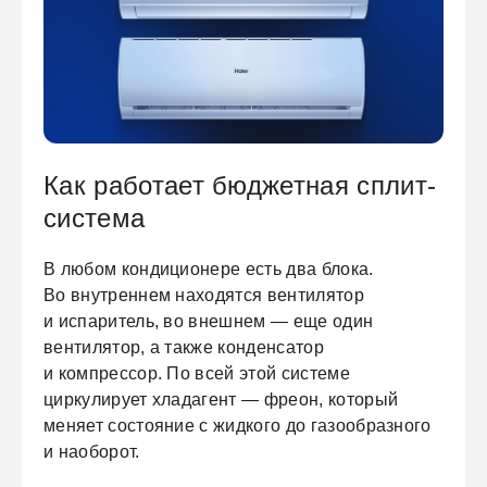
ЕЖДЕННАЯ
ПАКОВКА
ГОТОВЫЕ
РЕШЕНИЯ
Как работает бюджетная сплит-
едложения на товары
ениями упаковки
Выберите свою стирально-сушильную колон
система
йти к выбору
Перейти к выбору
В любом кондиционере есть два блока.
Во внутреннем находятся вентилятор
и испаритель, во внешнем — еще один
вентилятор, а также конденсатор
и компрессор. По всей этой системе
циркулирует хладагент — фреон, который
меняет состояние с жидкого до газообразного
и наоборот.