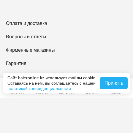
Оплата и доставка
Вопросы и ответы
Фирменные магазины
Гарантия
Haier Premium
Сайт haieronline.kz использует файлы cookie.
Принять
Оставаясь на нём, вы соглашаетесь с нашей
политикой конфиденциальности
O Haier
ГЛАВНАЯ
КАТАЛОГ
КОРЗИНА
ВОЙТИ
МЕНЮ
Контакты
Журнал Haier