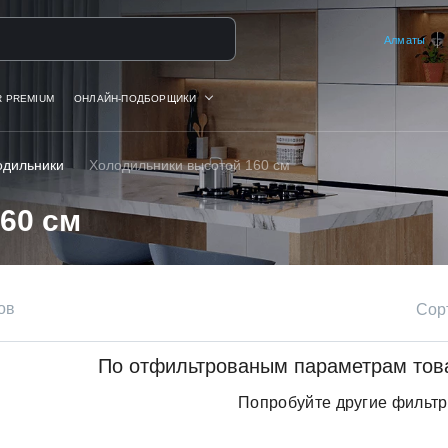
на
Алматы
R PREMIUM
ОНЛАЙН-ПОДБОРЩИКИ
одильники
Холодильники высотой 160 см
60 см
ов
Сор
По отфильтрованым параметрам тов
Попробуйте другие фильт