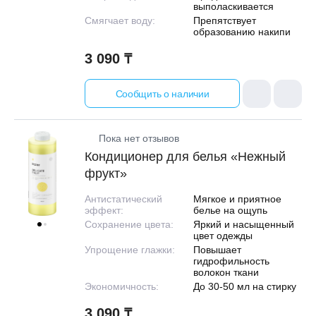
выполаскивается
Смягчает воду:
Препятствует
образованию накипи
3 090 ₸
ЕЖДЕННАЯ
Сообщить о наличии
ПАКОВКА
ГОТОВЫЕ
РЕШЕНИЯ
едложения на товары
ениями упаковки
Выберите свою стирально-сушильную колон
Пока нет отзывов
Кондиционер для белья «Нежный
йти к выбору
Перейти к выбору
фрукт»
Антистатический
Мягкое и приятное
эффект:
белье на ощупь
Сохранение цвета:
Яркий и насыщенный
цвет одежды
Упрощение глажки:
Повышает
гидрофильность
волокон ткани
Экономичность:
До 30-50 мл на стирку
3 090 ₸