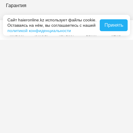
Гарантия
Haier Premium
Сайт haieronline.kz использует файлы cookie.
Принять
Оставаясь на нём, вы соглашаетесь с нашей
политикой конфиденциальности
O Haier
ГЛАВНАЯ
КАТАЛОГ
КОРЗИНА
ВОЙТИ
МЕНЮ
Контакты
Журнал Haier
Мы принимаем платежи
Мы в социальных сетях