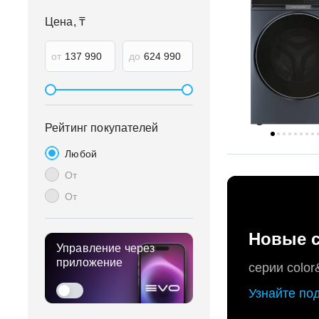
Цена, ₸
от
до
Рейтинг покупателей
Любой
От
От
Новые с
Управление через
приложение
серии color
Узнайте по