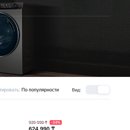
тировать:
По популярности
Вид:
939 990 ₸
–34%
624 990 ₸