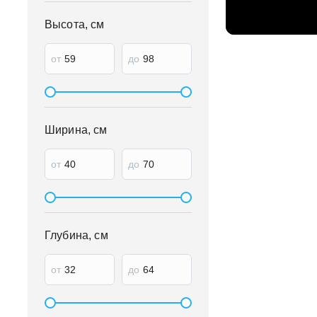
Высота, см
от
до
Ширина, см
от
до
Глубина, см
от
до