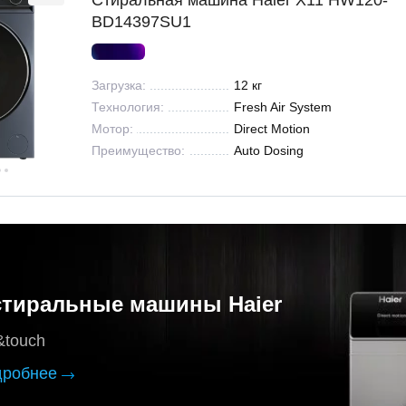
Стиральная машина Haier X11 HW120-
BD14397SU1
Загрузка:
12 кг
Технология:
Fresh Air System
Мотор:
Direct Motion
Преимущество:
Auto Dosing
тиральные машины Haier
&touch
дробнее