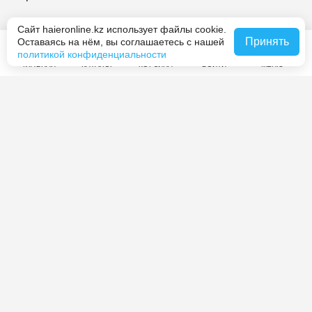
Haier Premium
Сайт haieronline.kz использует файлы cookie.
Принять
Оставаясь на нём, вы соглашаетесь с нашей
политикой конфиденциальности
O Haier
ГЛАВНАЯ
КАТАЛОГ
КОРЗИНА
ВОЙТИ
МЕНЮ
Контакты
Журнал Haier
Мы принимаем платежи
Мы в социальных сетях