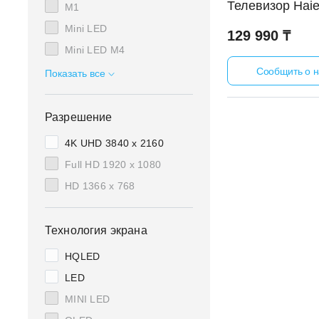
Телевизор Haie
M1
Mini LED
129 990 ₸
Mini LED M4
Сообщить о 
S2
Показать все
S2 Pro
S3
Разрешение
S4
4K UHD 3840 х 2160
S6
Full HD 1920 x 1080
S7
HD 1366 х 768
S9
S9 Pro
Технология экрана
S9 Ultra
HQLED
LED
MINI LED