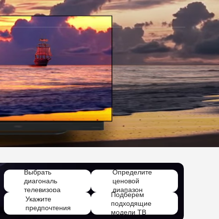
Выбрать
Определите
диагональ
ценовой
телевизора
диапазон
Подберем
Укажите
подходящие
предпочтения
модели ТВ