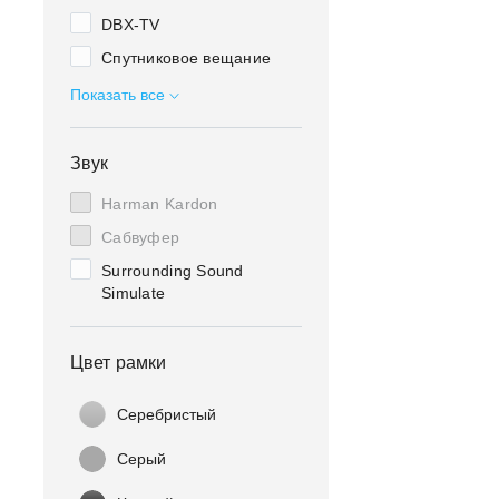
DBX-TV
Спутниковое вещание
Кабельное ТВ
Показать все
Цифровое ТВ
Операционная система
Звук
Google TV
Harman Kardon
Операционная система
Android TV
Сабвуфер
Полная прямая
Surrounding Sound
подсветка D-LED
Simulate
Поддержка HDR
Технология квантовых
Цвет рамки
точек
MEMC
Серебристый
Серый