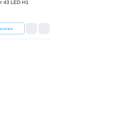
r 43 LED H1
наличии