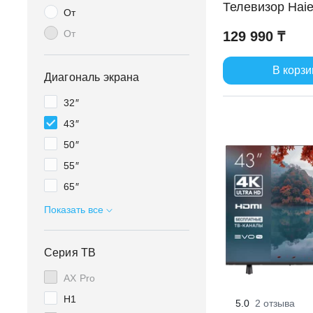
Телевизор Haie
От
От
129 990 ₸
В корзи
Диагональ экрана
32″
43″
50″
55″
65″
75″
Показать все
77″
85″
Серия ТВ
AX Pro
H1
5.0
2 отзыва