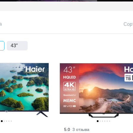
евизоры 43 дюйма
а
Сор
43″
5.0
3 отзыва