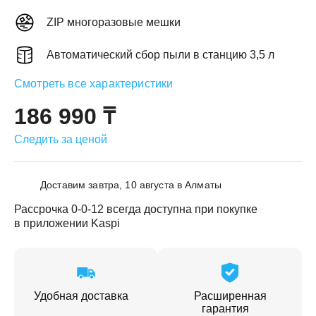
ZIP многоразовые мешки
Автоматический сбор пыли в станцию 3,5 л
Смотреть все характеристики
ЕЖДЕННАЯ
ПАКОВКА
186 990 ₸
ГОТОВЫЕ
РЕШЕНИЯ
едложения на товары
ениями упаковки
Выберите свою стирально-сушильную колон
Следить за ценой
йти к выбору
Перейти к выбору
Доставим завтра, 10 августа в Алматы
Рассрочка 0-0-12 всегда доступна при покупке
в приложении Kaspi
Удобная доставка
Расширенная
гарантия