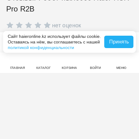
Pro R2B
нет оценок
Сайт haieronline.kz использует файлы cookie.
Совершите покупку на haieronline.kz, чтобы оставить
Принять
Оставаясь на нём, вы соглашаетесь с нашей
В корзину за 186 990 ₸
отзыв.
политикой конфиденциальности
ГЛАВНАЯ
КАТАЛОГ
КОРЗИНА
ВОЙТИ
МЕНЮ
Смотрите также