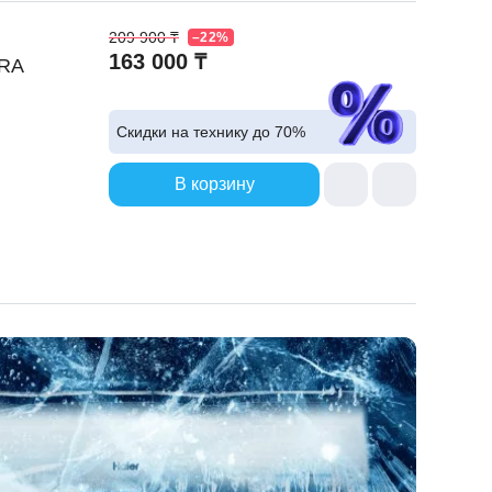
209 900 ₸
–22%
163 000 ₸
HRA
Скидки на технику до
70%
В корзину