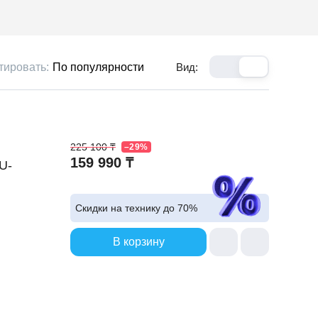
тировать:
По популярности
Вид:
225 100 ₸
–29%
159 990 ₸
U-
Скидки на технику до
70%
В корзину