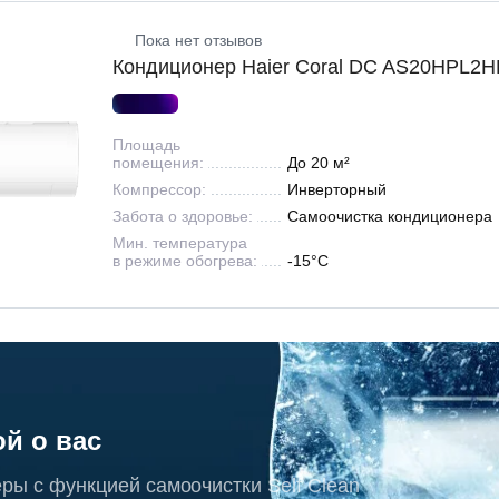
Пока нет отзывов
Кондиционер Haier Coral DC AS20HPL2
Площадь
помещения:
До 20 м²
Компрессор:
Инверторный
Забота о здоровье:
Самоочистка кондиционера
Мин. температура
в режиме обогрева:
-15°С
ой о вас
ры с функцией самоочистки Self Clean