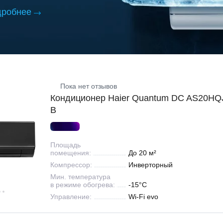
дробнее
Пока нет отзывов
Кондиционер Haier Quantum DC AS20H
B
Площадь
помещения:
До 20 м²
Компрессор:
Инверторный
Мин. температура
в режиме обогрева:
-15°С
Управление:
Wi-Fi evo