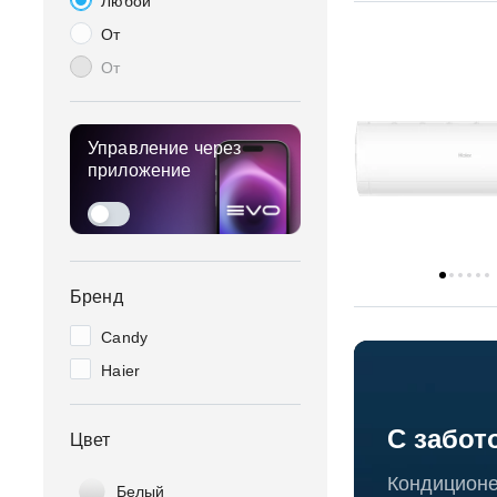
Любой
От
От
Управление через
приложение
Бренд
Candy
Haier
С забот
Цвет
Кондиционе
Белый