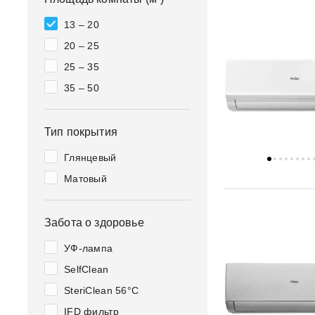
13 – 20
20 – 25
25 – 35
35 – 50
Тип покрытия
Глянцевый
Матовый
Забота о здоровье
УФ-лампа
SelfClean
SteriClean 56°C
IFD фильтр