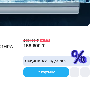
203 900 ₸
–17%
168 600 ₸
QJ1HRA-
Скидки на технику до
70%
В корзину