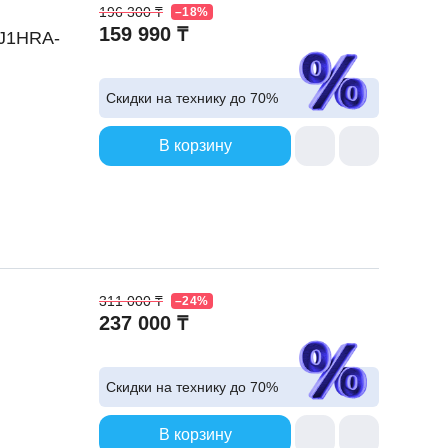
196 300 ₸
–18%
159 990 ₸
QJ1HRA-
Скидки на технику до
70%
В корзину
311 000 ₸
–24%
237 000 ₸
Скидки на технику до
70%
В корзину