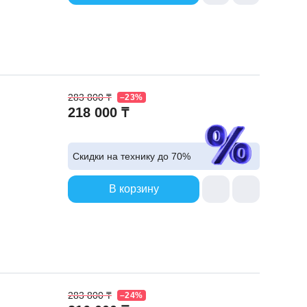
283 800 ₸
–23%
218 000 ₸
Скидки на технику до
70%
В корзину
283 800 ₸
–24%