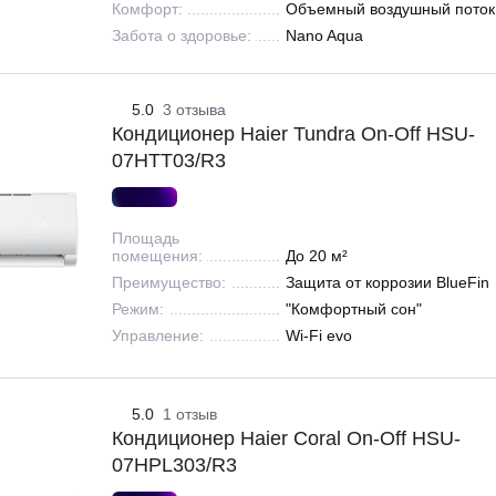
Комфорт:
Объемный воздушный поток
Забота о здоровье:
Nano Aqua
5.0
3 отзыва
Кондиционер Haier Tundra On-Off HSU-
07HTT03/R3
Площадь
помещения:
До 20 м²
Преимущество:
Защита от коррозии BlueFin
Режим:
"Комфортный сон"
Управление:
Wi-Fi evo
5.0
1 отзыв
Кондиционер Haier Coral On-Off HSU-
07HPL303/R3