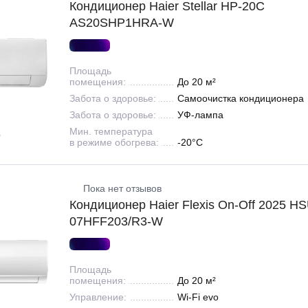
Кондиционер Haier Stellar HP-20C
AS20SHP1HRA-W
Площадь
помещения:
До 20 м²
Забота о здоровье:
Самоочистка кондиционера
Забота о здоровье:
УФ-лампа
Мин. температура
в режиме обогрева:
-20°С
Пока нет отзывов
Кондиционер Haier Flexis On-Off 2025 HS
07HFF203/R3-W
Площадь
помещения:
До 20 м²
Управление:
Wi-Fi evo