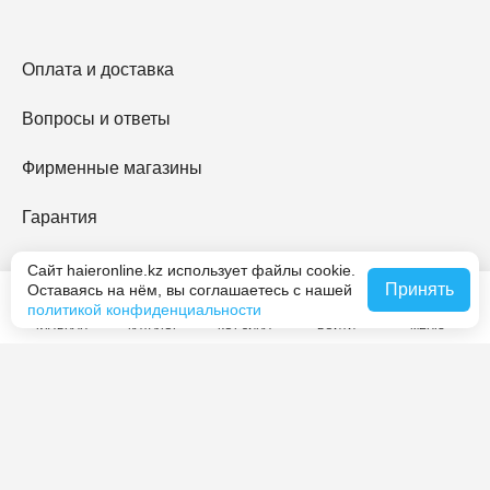
Оплата и доставка
Вопросы и ответы
Фирменные магазины
Гарантия
Haier Premium
Сайт haieronline.kz использует файлы cookie.
Принять
Оставаясь на нём, вы соглашаетесь с нашей
политикой конфиденциальности
O Haier
ГЛАВНАЯ
КАТАЛОГ
КОРЗИНА
ВОЙТИ
МЕНЮ
Контакты
Журнал Haier
Мы принимаем платежи