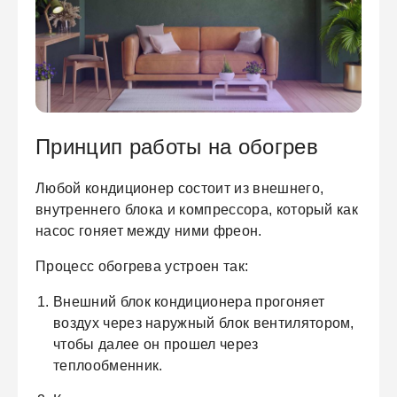
ЕЖДЕННАЯ
ПАКОВКА
ГОТОВЫЕ
РЕШЕНИЯ
Принцип работы на обогрев
едложения на товары
ениями упаковки
Выберите свою стирально-сушильную колон
Любой кондиционер состоит из внешнего,
йти к выбору
Перейти к выбору
внутреннего блока и компрессора, который как
насос гоняет между ними фреон.
Процесс обогрева устроен так:
Внешний блок кондиционера прогоняет
воздух через наружный блок вентилятором,
чтобы далее он прошел через
теплообменник.