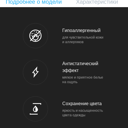
Подробнее о модели
Характеристики
Гипоаллерген­ный
для чувствительной кожи
и аллергиков
Антистатический
эффект
мягкое и приятное белье
на ощупь
Сохранение цвета
яркость и насыщенность
цвета одежды