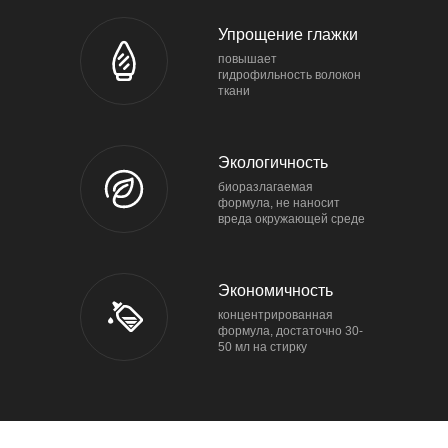
Упрощение глажки
повышает
гидрофильность волокон
ткани
Экологичность
биоразлагаемая
формула, не наносит
вреда окружающей среде
Экономичность
концентрированная
формула, достаточно 30-
50 мл на стирку