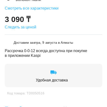
Смотреть все характеристики
3 090 ₸
Следить за ценой
ЕЖДЕННАЯ
ПАКОВКА
ГОТОВЫЕ
РЕШЕНИЯ
Доставим завтра, 9 августа в Алматы
едложения на товары
ениями упаковки
Выберите свою стирально-сушильную колон
Рассрочка 0-0-12 всегда доступна при покупке
в приложении Kaspi
йти к выбору
Перейти к выбору
Удобная доставка
Код товара: TD0050516