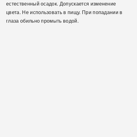
естественный осадок. Допускается изменение
цвета. Не использовать в пищу. При попадании в
глаза обильно промыть водой.
Общие спецификации
Модель
Вес
FS-1-03
Размер 1 шт. (Д х Ш х
Вес нетто (кг)
8 х 8 х 23.5
1
В), см
Вес брутто (кг)
1.07
Объем
1 л
Тип аромата
CCE2C8