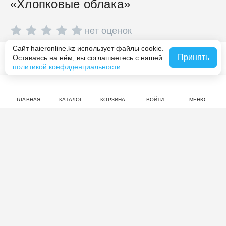
«Хлопковые облака»
нет оценок
Сайт haieronline.kz использует файлы cookie.
Совершите покупку на haieronline.kz, чтобы оставить
Принять
Оставаясь на нём, вы соглашаетесь с нашей
В корзину за 3 090 ₸
отзыв.
политикой конфиденциальности
ГЛАВНАЯ
КАТАЛОГ
КОРЗИНА
ВОЙТИ
МЕНЮ
Смотрите также