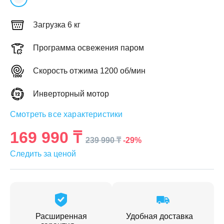
Загрузка 6 кг
Программа освежения паром
ЕЖДЕННАЯ
Скорость отжима 1200 об/мин
ПАКОВКА
ГОТОВЫЕ
РЕШЕНИЯ
едложения на товары
Инверторный мотор
ениями упаковки
Выберите свою стирально-сушильную колон
Смотреть все характеристики
йти к выбору
Перейти к выбору
169 990 ₸
-29%
239 990 ₸
Следить за ценой
Расширенная
Удобная доставка