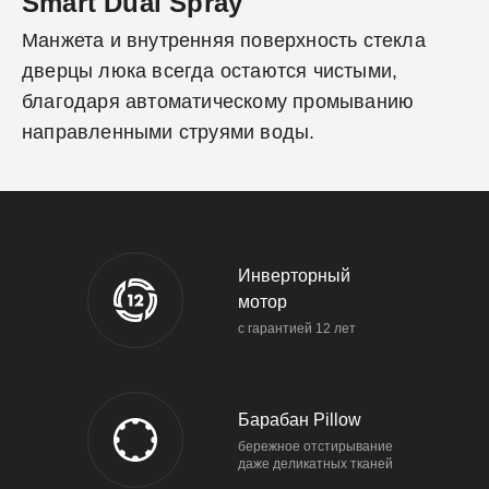
Smart Dual Spray
Манжета и внутренняя поверхность стекла
дверцы люка всегда остаются чистыми,
благодаря автоматическому промыванию
направленными струями воды.
Инверторный
мотор
с гарантией 12 лет
Барабан Pillow
бережное отстирывание
даже деликатных тканей