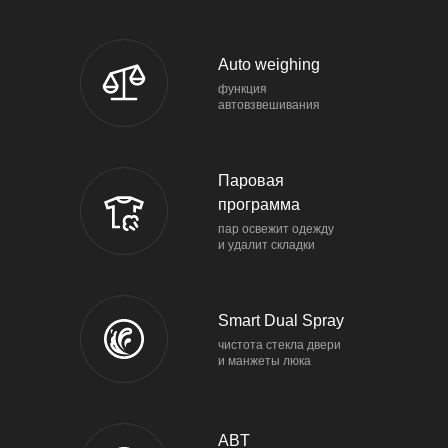
Auto weighing
функция
автовзвешивания
Паровая
программа
пар освежит одежду
и удалит складки
Smart Dual Spray
чистота стекла двери
и манжеты люка
ABT