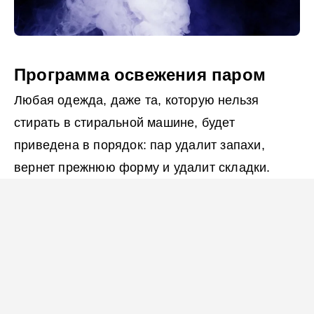
Программа освежения паром
Любая одежда, даже та, которую нельзя
стирать в стиральной машине, будет
приведена в порядок: пар удалит запахи,
вернет прежнюю форму и удалит складки.
Габариты
Высота, см
Функции
85
Ширина, см
Дисплей
Общие спецификации
59.5
LED
Глубина, см
Отложенный старт
Срок службы
Оборудование
39.4
0.5–24 ч
7 лет