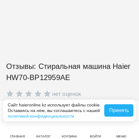
Отзывы: Стиральная машина Haier
HW70-BP12959AE
нет оценок
Сайт haieronline.kz использует файлы cookie.
Совершите покупку на haieronline.kz, чтобы оставить
Принять
Оставаясь на нём, вы соглашаетесь с нашей
Похожие товары
отзыв.
политикой конфиденциальности
ГЛАВНАЯ
КАТАЛОГ
КОРЗИНА
ВОЙТИ
МЕНЮ