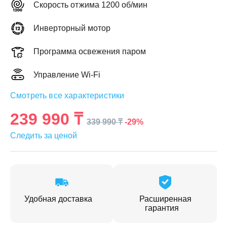
Скорость отжима 1200 об/мин
Инверторный мотор
Программа освежения паром
ЕЖДЕННАЯ
ПАКОВКА
Управление Wi-Fi
ГОТОВЫЕ
РЕШЕНИЯ
едложения на товары
Смотреть все характеристики
ениями упаковки
Выберите свою стирально-сушильную колон
239 990 ₸
йти к выбору
Перейти к выбору
-29%
339 990 ₸
Следить за ценой
Удобная доставка
Расширенная
гарантия