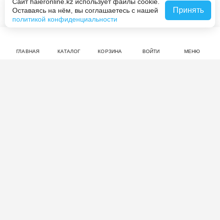
Сайт haieronline.kz использует файлы cookie.
Совершите покупку на haieronline.kz, чтобы оставить
Принять
Оставаясь на нём, вы соглашаетесь с нашей
В корзину за 249 990 ₸
отзыв.
политикой конфиденциальности
ГЛАВНАЯ
КАТАЛОГ
КОРЗИНА
ВОЙТИ
МЕНЮ
Смотрите также
5.0
1 отзыв
5.0
16 отзывов