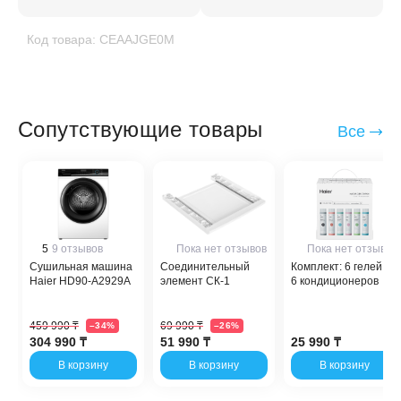
Код товара: CEAAJGE0M
Сопутствующие товары
Все
5
9 отзывов
Пока нет отзывов
Пока нет отзывов
Сушильная машина
Соединительный
Комплект: 6 гелей +
Haier HD90-A2929A
элемент СК-1
6 кондиционеров
459 990 ₸
69 990 ₸
–34%
–26%
304 990 ₸
51 990 ₸
25 990 ₸
В корзину
В корзину
В корзину