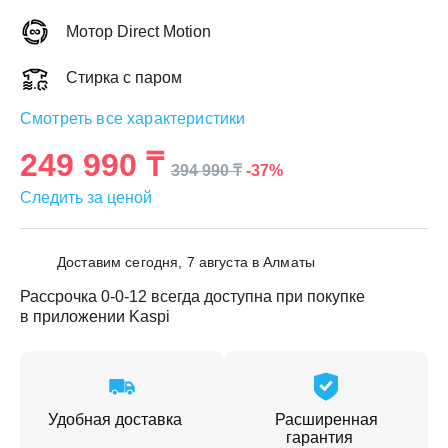
Мотор Direct Motion
Стирка с паром
Смотреть все характеристики
ЕЖДЕННАЯ
ПАКОВКА
249 990 ₸
ГОТОВЫЕ
РЕШЕНИЯ
-37%
394 990 ₸
едложения на товары
ениями упаковки
Выберите свою стирально-сушильную колон
Следить за ценой
йти к выбору
Перейти к выбору
Доставим сегодня, 7 августа в Алматы
Рассрочка 0-0-12 всегда доступна при покупке
в приложении Kaspi
Удобная доставка
Расширенная
гарантия