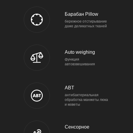
Барабан Pillow
бережное отстирывание
даже деликатных тканей
Auto weighing
функция
автовзвешивания
ABT
антибактериальная
обработка манжеты люка
и кюветы
Сенсорное