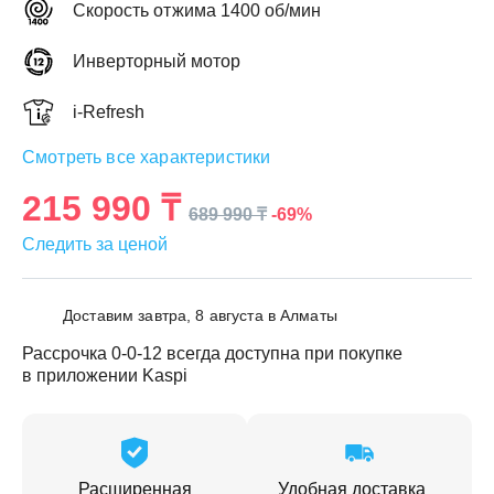
Скорость отжима 1400 об/мин
Инверторный мотор
i-Refresh
ЕЖДЕННАЯ
Смотреть все характеристики
ПАКОВКА
ГОТОВЫЕ
РЕШЕНИЯ
едложения на товары
215 990 ₸
-69%
689 990 ₸
ениями упаковки
Выберите свою стирально-сушильную колон
Следить за ценой
йти к выбору
Перейти к выбору
Доставим завтра, 8 августа в Алматы
Рассрочка 0-0-12 всегда доступна при покупке
в приложении Kaspi
Расширенная
Удобная доставка