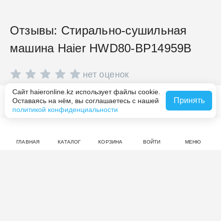
Отзывы: Стирально-сушильная
машина Haier HWD80-BP14959B
нет оценок
Сайт haieronline.kz использует файлы cookie.
Совершите покупку на haieronline.kz, чтобы оставить
Принять
Оставаясь на нём, вы соглашаетесь с нашей
В корзину за 215 990 ₸
отзыв.
политикой конфиденциальности
ГЛАВНАЯ
КАТАЛОГ
КОРЗИНА
ВОЙТИ
МЕНЮ
Смотрите также