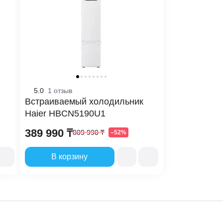
0
5.0
1 отзыв
Встраиваемый холодильник
Haier HBCN5190U1
389 990 ₸
809 990 ₸
–52%
змораживаемое
В корзину
т
змораживаемое