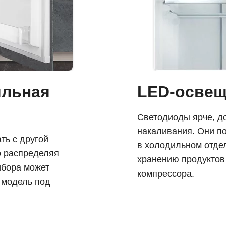
ильная
LED-освещ
Светодиоды ярче, д
накаливания. Они по
ть с другой
в холодильном отде
о распределяя
хранению продуктов
ибора может
компрессора.
 модель под