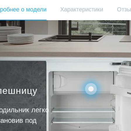
робнее о модели
Характеристики
Отз
олешницу
одильник легко
тановив под