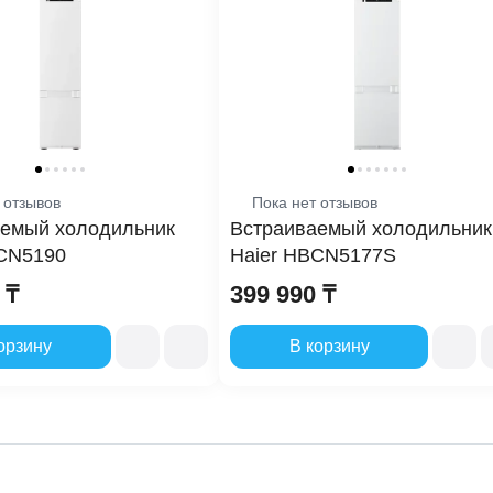
олодильной камеры, л
87
орозильной камеры, л
13
олезный объем, л
10
 отзывов
Пока нет отзывов
ые особенности
емый холодильник
Встраиваемый холодильник
CN5190
Haier HBCN5177S
 шума, дБ
42
 ₸
399 990 ₸
ьное отделение
Ра
орзину
В корзину
Total No Frost
Не
ьное отделение
Ра