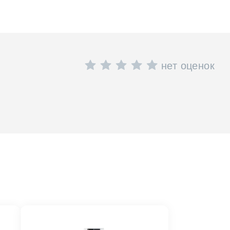
нет оценок
5
5
x 59.5 x 54.5
5 x 64 x 58