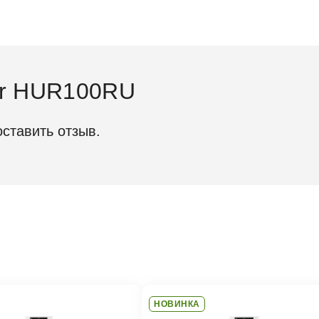
er HUR100RU
оставить отзыв.
 см
82
 см
59.
, см
54.
продукта (ВхШхГ) (см)
82 
 упаковки (ВхШхГ) (см)
88.
НОВИНКА
р