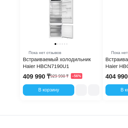
Объем х
Объем м
Общий п
Пока нет отзывов
Пока нет
Отличительн
Встраиваемый холодильник
Встраива
Haier HBCN7190U1
Haier HB
Уровень
409 990 ₸
404 990
929 990 ₸
–56%
Морозил
В корзину
В к
Система 
Холодил