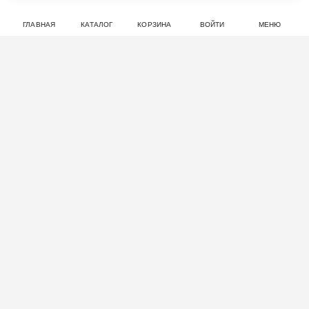
ГЛАВНАЯ
КАТАЛОГ
КОРЗИНА
ВОЙТИ
МЕНЮ
Отзывы: Встраиваемый
холодильник Haier BCF5261WRU
нет оценок
Совершите покупку на haieronline.kz, чтобы оставить
отзыв.
Смотрите также
НОВИНКА