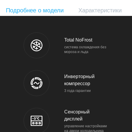
Подробнее о модели
Характеристики
Total NoFrost
система охлаждения без
мороза и льда
Инверторный
компрессор
3 года гарантии
Сенсорный
дисплей
управление настройками
на двери холодильника