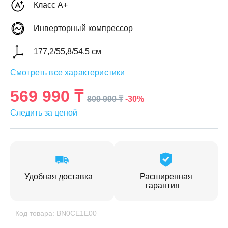
Класс A+
Инверторный компрессор
177,2/55,8/54,5 см
ЕЖДЕННАЯ
Смотреть все характеристики
ПАКОВКА
ГОТОВЫЕ
РЕШЕНИЯ
едложения на товары
569 990 ₸
-30%
809 990 ₸
ениями упаковки
Выберите свою стирально-сушильную колон
Следить за ценой
йти к выбору
Перейти к выбору
Удобная доставка
Расширенная
гарантия
Код товара: BN0CE1E00