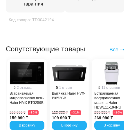
гарантия
Код товара: TD0042194
Сопутствующие товары
Все
5
2 отзыва
5
1 отзыв
5
11 отзывов
Встраиваемая
Вытяжка Haier HVX-
Встраиваемая
микроволновая печь
BI652GB
посудомоечная
Haier HMX-BTG259B
машина Haier
HDWE11-194RU
229 990 ₸
159 990 ₸
299 990 ₸
–30%
–31%
–10%
159 990 ₸
109 990 ₸
269 990 ₸
В корзину
В корзину
В корзину