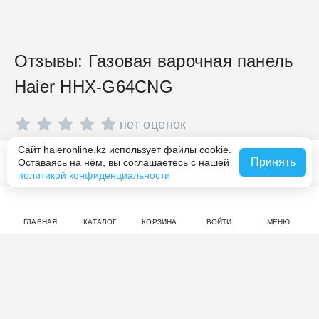
Отзывы: Газовая варочная панель
Haier HHX-G64CNG
нет оценок
Сайт haieronline.kz использует файлы cookie.
Совершите покупку на haieronline.kz, чтобы оставить
Принять
Оставаясь на нём, вы соглашаетесь с нашей
В корзину за 129 990 ₸
отзыв.
политикой конфиденциальности
ГЛАВНАЯ
КАТАЛОГ
КОРЗИНА
ВОЙТИ
МЕНЮ
Смотрите также