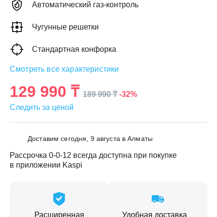
Автоматический газ-контроль
Чугунные решетки
Стандартная конфорка
ЕЖДЕННАЯ
Смотреть все характеристики
ПАКОВКА
ГОТОВЫЕ
РЕШЕНИЯ
едложения на товары
129 990 ₸
-32%
189 990 ₸
ениями упаковки
Выберите свою стирально-сушильную колон
Следить за ценой
йти к выбору
Перейти к выбору
Доставим сегодня, 9 августа в Алматы
Рассрочка 0-0-12 всегда доступна при покупке
в приложении Kaspi
Расширенная
Удобная доставка