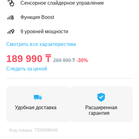
Сенсорное слайдерное управление
Функция Boost
9 уровней мощности
ЕЖДЕННАЯ
Смотреть все характеристики
ПАКОВКА
ГОТОВЫЕ
РЕШЕНИЯ
едложения на товары
189 990 ₸
-30%
269 990 ₸
ениями упаковки
Выберите свою стирально-сушильную колон
Следить за ценой
йти к выбору
Перейти к выбору
Удобная доставка
Расширенная
гарантия
Код товара: TD0048646