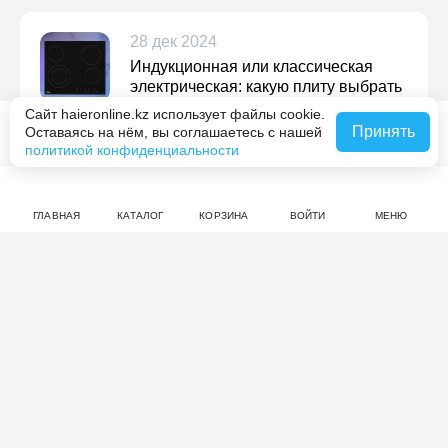
28 дек 2024
Индукционная или классическая
электрическая: какую плиту выбрать
Сайт haieronline.kz использует файлы cookie.
Подробнее
Принять
Оставаясь на нём, вы соглашаетесь с нашей
Похожие товары
политикой конфиденциальности
ГЛАВНАЯ
КАТАЛОГ
КОРЗИНА
ВОЙТИ
МЕНЮ
Отзывы: Индукционная варочная
поверхность Haier HHX-Y64TFVB
нет оценок
Совершите покупку на haieronline.kz, чтобы оставить
отзыв.