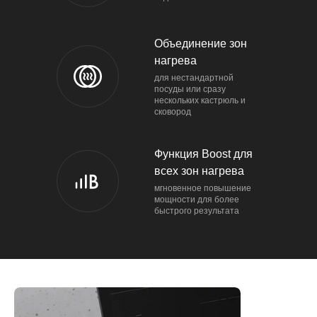
Объединение зон
нагрева
для нестандартной
посуды или сразу
нескольких кастрюль и
сковород
Функция Boost для
всех зон нагрева
мгновенное повышение
мощности для более
быстрого результата