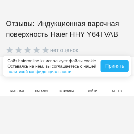
Отзывы: Индукционная варочная
поверхность Haier HHY-Y64TVAB
нет оценок
Сайт haieronline.kz использует файлы cookie.
Совершите покупку на haieronline.kz, чтобы оставить
Принять
Оставаясь на нём, вы соглашаетесь с нашей
Похожие товары
отзыв.
политикой конфиденциальности
ГЛАВНАЯ
КАТАЛОГ
КОРЗИНА
ВОЙТИ
МЕНЮ
Смотрите также