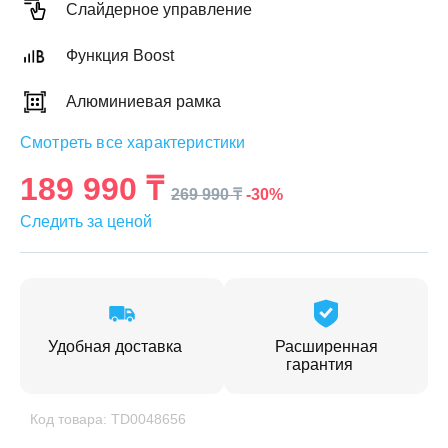
Слайдерное управление
Функция Boost
Алюминиевая рамка
ЕЖДЕННАЯ
Смотреть все характеристики
ПАКОВКА
ГОТОВЫЕ
РЕШЕНИЯ
едложения на товары
189 990 ₸
-30%
269 990 ₸
ениями упаковки
Выберите свою стирально-сушильную колон
Следить за ценой
йти к выбору
Перейти к выбору
Удобная доставка
Расширенная
гарантия
Код товара: TD0048656