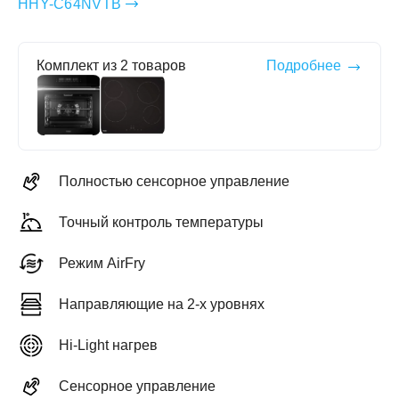
HHY-C64NVTB
Комплект из 2 товаров
Подробнее
ЕЖДЕННАЯ
ПАКОВКА
ГОТОВЫЕ
РЕШЕНИЯ
едложения на товары
ениями упаковки
Выберите свою стирально-сушильную колон
Полностью сенсорное управление
йти к выбору
Перейти к выбору
Точный контроль температуры
Режим AirFry
Направляющие на 2-х уровнях
Hi-Light нагрев
Сенсорное управление