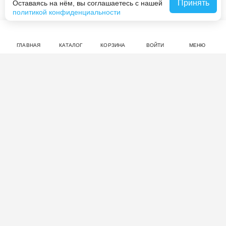
Принять
Оставаясь на нём, вы соглашаетесь с нашей
В корзину за 219 990 ₸
нет оценок
политикой конфиденциальности
Совершите покупку на haieronline.kz, чтобы оставить
отзыв.
ГЛАВНАЯ
КАТАЛОГ
КОРЗИНА
ВОЙТИ
МЕНЮ
Смотрите также
НОВИНКА
НОВИНКА