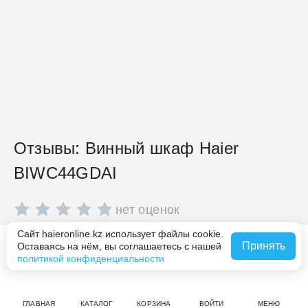
Отзывы: Винный шкаф Haier
BIWC44GDAI
нет оценок
Сайт haieronline.kz использует файлы cookie.
Совершите покупку на haieronline.kz, чтобы оставить
Принять
Оставаясь на нём, вы соглашаетесь с нашей
Сообщить о наличии
отзыв.
политикой конфиденциальности
ГЛАВНАЯ
КАТАЛОГ
КОРЗИНА
ВОЙТИ
МЕНЮ