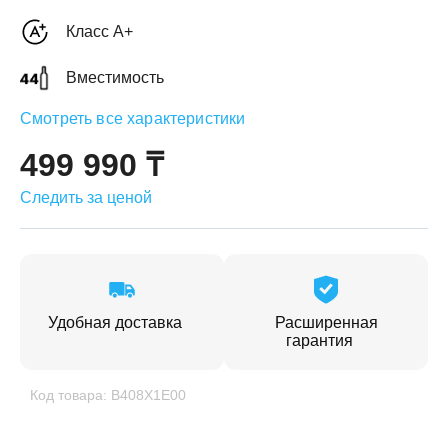
Класс A+
Вместимость
Смотреть все характеристики
ЕЖДЕННАЯ
ПАКОВКА
499 990 ₸
ГОТОВЫЕ
РЕШЕНИЯ
едложения на товары
ениями упаковки
Выберите свою стирально-сушильную колон
Следить за ценой
йти к выбору
Перейти к выбору
Удобная доставка
Расширенная
гарантия
Код товара: B408X1E00