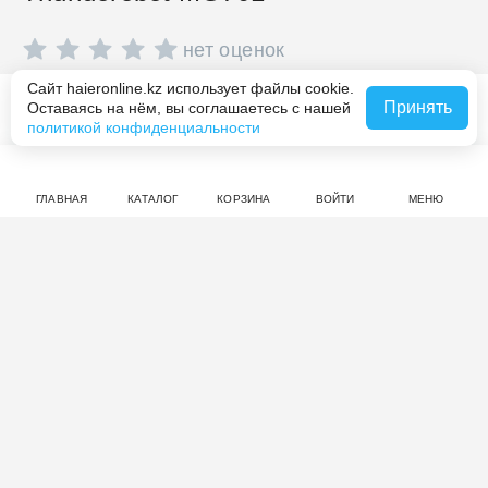
нет оценок
Сайт haieronline.kz использует файлы cookie.
Совершите покупку на haieronline.kz, чтобы оставить
Принять
Оставаясь на нём, вы соглашаетесь с нашей
В корзину за 4 990 ₸
отзыв.
политикой конфиденциальности
ГЛАВНАЯ
КАТАЛОГ
КОРЗИНА
ВОЙТИ
МЕНЮ
Смотрите также