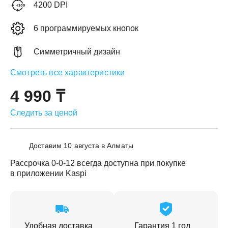
4200 DPI
6 программируемых кнопок
Симметричный дизайн
ЕЖДЕННАЯ
Смотреть все характеристики
ПАКОВКА
ГОТОВЫЕ
РЕШЕНИЯ
едложения на товары
4 990 ₸
ениями упаковки
Выберите свою стирально-сушильную колон
Следить за ценой
йти к выбору
Перейти к выбору
Доставим 10 августа в Алматы
Рассрочка 0-0-12 всегда доступна при покупке
в приложении Kaspi
Удобная доставка
Гарантия 1 год