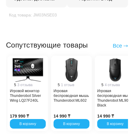
Код товара: JM03NSE03
Сопутствующие товары
Все
5
3 отзыва
5
1 отзыв
5
4 отзыва
Игровой монитор
Игровая
Игровая
Thunderobot Silver
беспроводная мышь
беспроводная мышь
Wing LQ27F240L
Thunderobot ML602
Thunderobot ML901
Black
179 990 ₸
14 990 ₸
14 990 ₸
В корзину
В корзину
В корзину