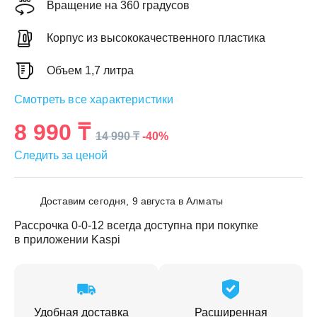
Вращение на 360 градусов
Корпус из высококачественного пластика
Объем 1,7 литра
ЕЖДЕННАЯ
Смотреть все характеристики
ПАКОВКА
ГОТОВЫЕ
РЕШЕНИЯ
8 990 ₸
едложения на товары
-40%
14 990 ₸
ениями упаковки
Выберите свою стирально-сушильную колон
Следить за ценой
йти к выбору
Перейти к выбору
Доставим сегодня, 9 августа в Алматы
Рассрочка 0-0-12 всегда доступна при покупке
в приложении Kaspi
Удобная доставка
Расширенная