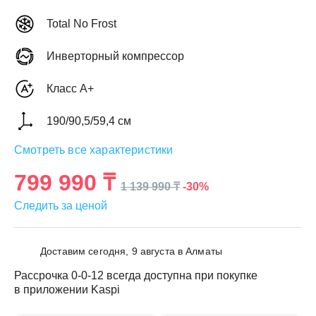
Total No Frost
Инверторный компрессор
ЕЖДЕННАЯ
Класс A+
ПАКОВКА
ГОТОВЫЕ
РЕШЕНИЯ
190/90,5/59,4 см
едложения на товары
ениями упаковки
Выберите свою стирально-сушильную колон
Смотреть все характеристики
йти к выбору
Перейти к выбору
799 990 ₸
-30%
1 139 990 ₸
Следить за ценой
Доставим сегодня, 9 августа в Алматы
Рассрочка 0-0-12 всегда доступна при покупке
в приложении Kaspi