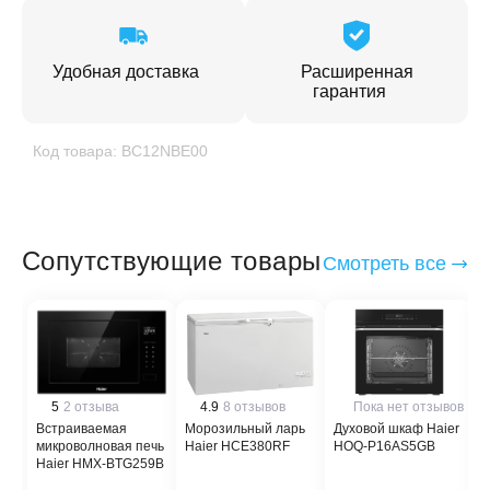
Удобная доставка
Расширенная
гарантия
Код товара: BC12NBE00
Сопутствующие товары
Смотреть все
5
2 отзыва
4.9
8 отзывов
Пока нет отзывов
Встраиваемая
Морозильный ларь
Духовой шкаф Haier
В
микроволновая печь
Haier HCE380RF
HOQ-P16AS5GB
Haier HMX-BTG259B