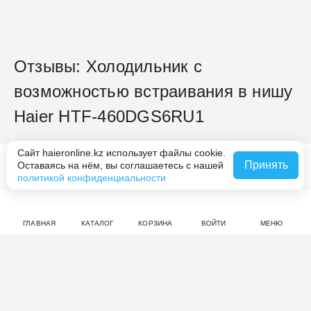
Отзывы: Холодильник с
возможностью встраивания в нишу
Haier HTF-460DGS6RU1
нет оценок
Сайт haieronline.kz использует файлы cookie.
Принять
Оставаясь на нём, вы соглашаетесь с нашей
В корзину за 799 990 ₸
политикой конфиденциальности
Совершите покупку на haieronline.kz, чтобы оставить
отзыв.
ГЛАВНАЯ
КАТАЛОГ
КОРЗИНА
ВОЙТИ
МЕНЮ
Смотрите также