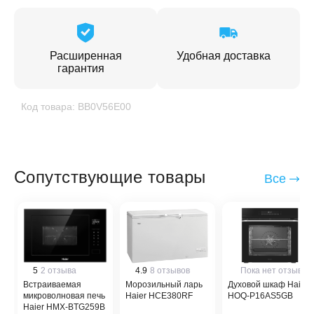
Расширенная
Удобная доставка
гарантия
Код товара: BB0V56E00
Сопутствующие товары
Все
5
2 отзыва
4.9
8 отзывов
Пока нет отзывов
Встраиваемая
Морозильный ларь
Духовой шкаф Haier
микроволновая печь
Haier HCE380RF
HOQ-P16AS5GB
Haier HMX-BTG259B