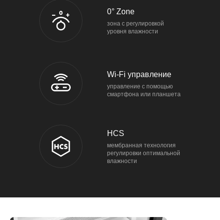
0° Zone
зона с регулировкой
уровня влажности
Wi-Fi управление
управление с помощью
смартфона или планшета
HCS
мембранная технология
регулировки оптимальной
влажности