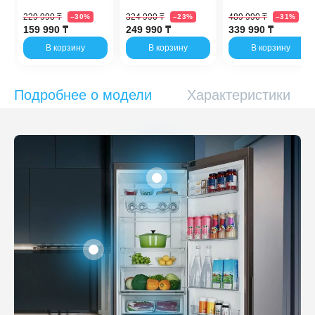
229 990 ₸
324 990 ₸
489 990 ₸
–30%
–23%
–31%
159 990 ₸
249 990 ₸
339 990 ₸
В корзину
В корзину
В корзину
Подробнее о модели
Характеристики