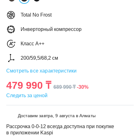
Total No Frost
Инверторный компрессор
ЕЖДЕННАЯ
Класс A++
ПАКОВКА
ГОТОВЫЕ
РЕШЕНИЯ
едложения на товары
200/59,5/68,2 см
ениями упаковки
Выберите свою стирально-сушильную колон
Смотреть все характеристики
йти к выбору
Перейти к выбору
479 990 ₸
-30%
689 990 ₸
Следить за ценой
Доставим завтра, 9 августа в Алматы
Рассрочка 0-0-12 всегда доступна при покупке
в приложении Kaspi