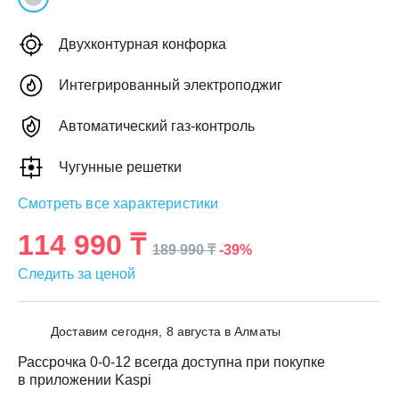
Двухконтурная конфорка
Интегрированный электроподжиг
ЕЖДЕННАЯ
Автоматический газ-контроль
ПАКОВКА
ГОТОВЫЕ
РЕШЕНИЯ
едложения на товары
Чугунные решетки
ениями упаковки
Выберите свою стирально-сушильную колон
Смотреть все характеристики
йти к выбору
Перейти к выбору
114 990 ₸
-39%
189 990 ₸
Следить за ценой
Доставим сегодня, 8 августа в Алматы
Рассрочка 0-0-12 всегда доступна при покупке
в приложении Kaspi