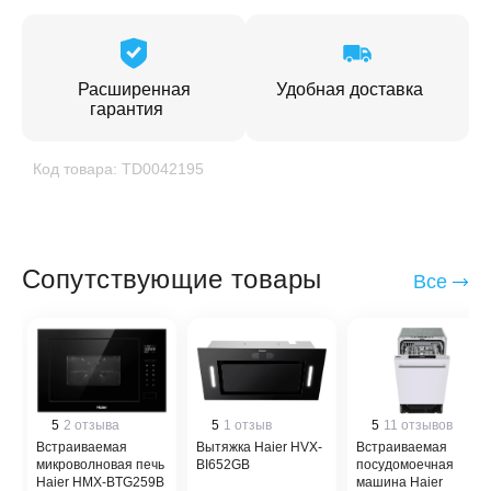
Расширенная
Удобная доставка
гарантия
Код товара: TD0042195
Сопутствующие товары
Все
5
2 отзыва
5
1 отзыв
5
11 отзывов
Встраиваемая
Вытяжка Haier HVX-
Встраиваемая
микроволновая печь
BI652GB
посудомоечная
Haier HMX-BTG259B
машина Haier