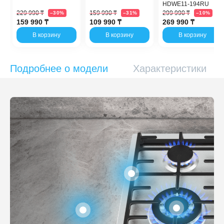
HDWE11-194RU
229 990 ₸
159 990 ₸
299 990 ₸
–30%
–31%
–10%
159 990 ₸
109 990 ₸
269 990 ₸
В корзину
В корзину
В корзину
Подробнее о модели
Характеристики