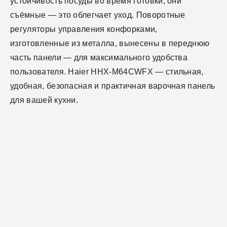
устойчивость посуды во время готовки, они
съёмные — это облегчает уход. Поворотные
регуляторы управления конфорками,
изготовленные из металла, вынесены в переднюю
часть панели — для максимального удобства
пользователя. Haier HHX-M64CWFX — стильная,
удобная, безопасная и практичная варочная панель
для вашей кухни.
Габариты
Ширина, см
Общие спецификации
58.6
Глубина, см
Срок службы
Технические характеристики
50.6
7 лет
Размеры ниши для
Страна производства
Напряжение/Частота
Отличительные особенности
55.7 x 47.7
Китай
220-240 В / 50/60 Гц
встраивания (ШхГ) (см)