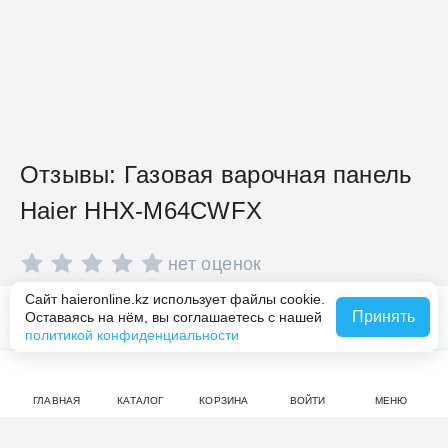
Отзывы: Газовая варочная панель
Haier HHX-M64CWFX
нет оценок
Сайт haieronline.kz использует файлы cookie.
Совершите покупку на haieronline.kz, чтобы оставить
Принять
Оставаясь на нём, вы соглашаетесь с нашей
В корзину за 114 990 ₸
отзыв.
политикой конфиденциальности
ГЛАВНАЯ
КАТАЛОГ
КОРЗИНА
ВОЙТИ
МЕНЮ