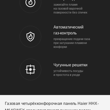
зажигайте пламя
на газовой варочной
поверхности без спичек
Автоматический
газ-контроль
прекращение подачи газа
при затухании пламени
конфорки
Чугунные решетки
устойчивость посуды
и простота в уходе
Газовая четырёхконфорочная панель Haier HHX-