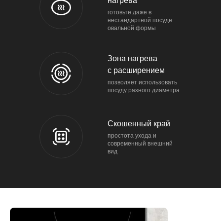
нагрева
готовьте даже в
нестандартной посуде
овальной формы
Зона нагрева
с расширением
позволяет использовать
посуду разного диаметра
Скошенный край
простота ухода и
современный внешний
вид