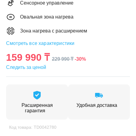
Сенсорное управление
Овальная зона нагрева
Зона нагрева с расширением
ЕЖДЕННАЯ
Смотреть все характеристики
ПАКОВКА
ГОТОВЫЕ
РЕШЕНИЯ
едложения на товары
159 990 ₸
-30%
229 990 ₸
ениями упаковки
Выберите свою стирально-сушильную колон
Следить за ценой
йти к выбору
Перейти к выбору
Расширенная
Удобная доставка
гарантия
Код товара: TD0042780