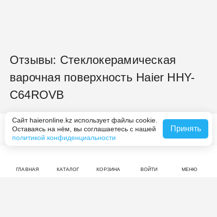
Отзывы: Стеклокерамическая
варочная поверхность Haier HHY-
C64ROVB
нет оценок
Сайт haieronline.kz использует файлы cookie.
Принять
Оставаясь на нём, вы соглашаетесь с нашей
Похожие товары
политикой конфиденциальности
Совершите покупку на haieronline.kz, чтобы оставить
отзыв.
ГЛАВНАЯ
КАТАЛОГ
КОРЗИНА
ВОЙТИ
МЕНЮ
Смотрите также