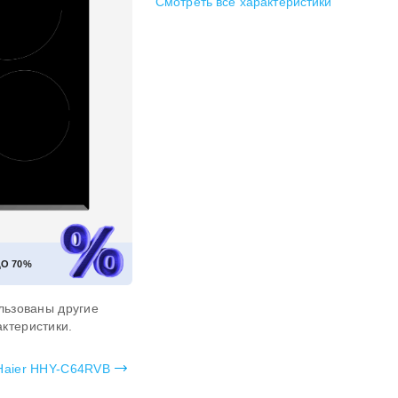
Смотреть все характеристики
ДО
70%
льзованы другие
ктеристики.
Haier HHY-C64RVB