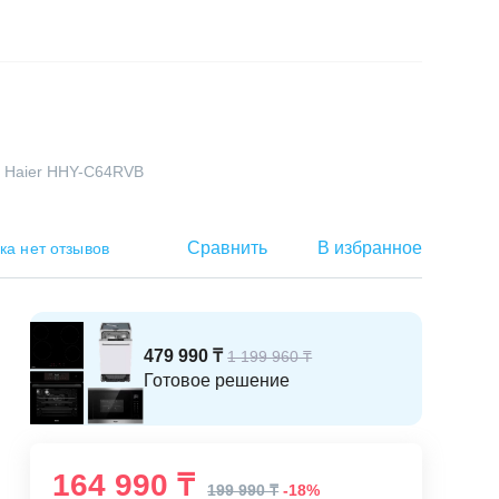
ь Haier HHY-C64RVB
Сравнить
В избранное
ка нет отзывов
479 990 ₸
1 199 960 ₸
Готовое решение
164 990 ₸
199 990 ₸
-18%