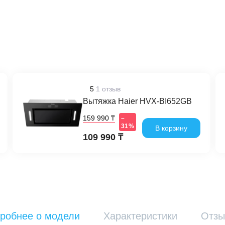
5
1 отзыв
Вытяжка Haier HVX-BI652GB
159 990 ₸
–
31%
В корзину
109 990 ₸
робнее о модели
Характеристики
Отз