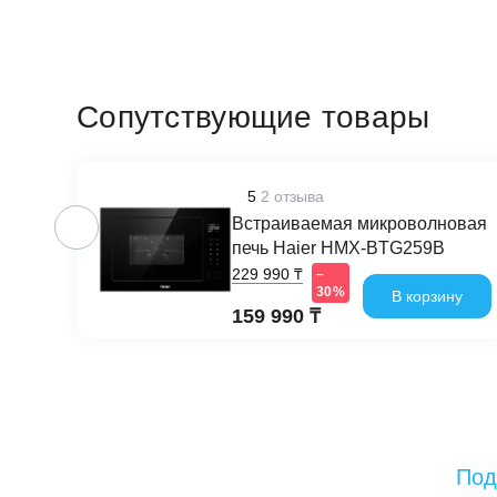
Сопутствующие товары
5
2 отзыва
Встраиваемая микроволновая
печь Haier HMX-BTG259B
229 990 ₸
–
30%
В корзину
159 990 ₸
Под