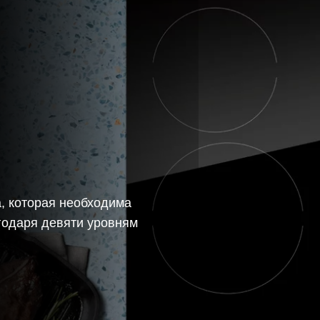
, которая необходима
годаря девяти уровням