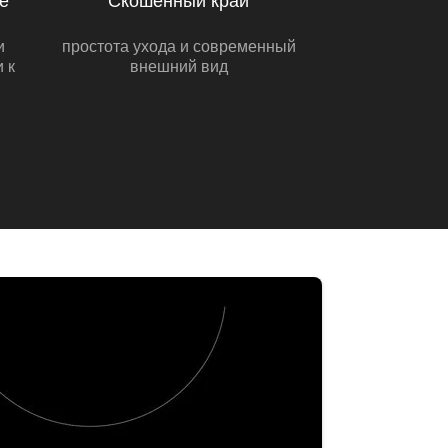
е
Скошенный край
и
простота ухода и современный
 к
внешний вид