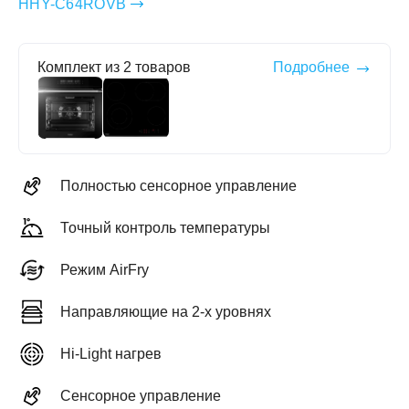
HHY-C64ROVB
Комплект из 2 товаров
Подробнее
ЕЖДЕННАЯ
ПАКОВКА
ГОТОВЫЕ
РЕШЕНИЯ
едложения на товары
ениями упаковки
Выберите свою стирально-сушильную колон
Полностью сенсорное управление
йти к выбору
Перейти к выбору
Точный контроль температуры
Режим AirFry
Направляющие на 2-х уровнях
Hi-Light нагрев
Сенсорное управление