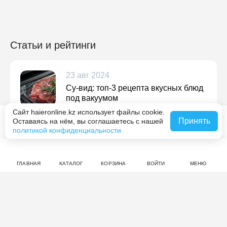
Статьи и рейтинги
23 авг 2024
Су-вид: топ-3 рецепта вкусных блюд
под вакуумом
Сайт haieronline.kz использует файлы cookie.
Подробнее
Принять
Оставаясь на нём, вы соглашаетесь с нашей
В корзину за 309 990 ₸
политикой конфиденциальности
02 апр 2025
ГЛАВНАЯ
КАТАЛОГ
КОРЗИНА
ВОЙТИ
МЕНЮ
Полезные рецепты в духовке: легкий
завтрак, обед и ужин
Подробнее