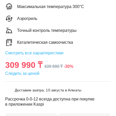
Максимальная температура 300°C
Аэрогриль
Точный контроль температуры
ЕЖДЕННАЯ
ПАКОВКА
ГОТОВЫЕ
РЕШЕНИЯ
Каталитическая самоочистка
едложения на товары
ениями упаковки
Выберите свою стирально-сушильную колон
Смотреть все характеристики
йти к выбору
Перейти к выбору
309 990 ₸
-30%
439 990 ₸
Следить за ценой
Доставим завтра, 10 августа в Алматы
Рассрочка 0-0-12 всегда доступна при покупке
в приложении Kaspi