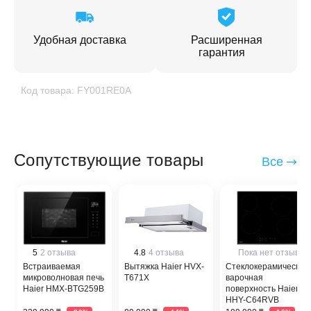
Удобная доставка
Расширенная
гарантия
Код товара: FY001RE0A
Сопутствующие товары
Все
5
2 отзыва
4.8
4 отзыва
Пока нет отзывов
Встраиваемая
Вытяжка Haier HVX-
Стеклокерамическая
микроволновая печь
T671X
варочная
Haier HMX-BTG259B
поверхность Haier
HHY-C64RVB