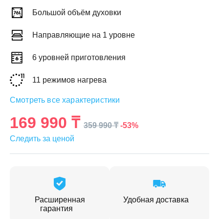
Большой объём духовки
Направляющие на 1 уровне
6 уровней приготовления
ЕЖДЕННАЯ
ПАКОВКА
ГОТОВЫЕ
РЕШЕНИЯ
11 режимов нагрева
едложения на товары
ениями упаковки
Выберите свою стирально-сушильную колон
Смотреть все характеристики
йти к выбору
Перейти к выбору
169 990 ₸
-53%
359 990 ₸
Следить за ценой
Расширенная
Удобная доставка
гарантия