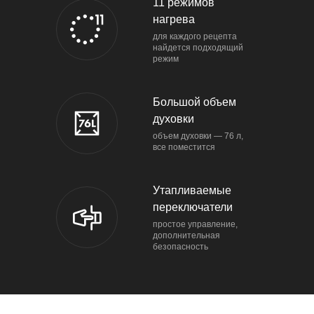
11 режимов
нагрева
для каждого рецепта
найдется подходящий
режим
Большой объем
духовки
объем духовки — 76 л,
все поместится
Утапливаемые
переключатели
простое управление,
дополнительная
безопасность