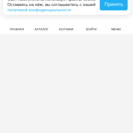
Принять
Оставаясь на нём, вы соглашаетесь с нашей
Сообщить о наличии
политикой конфиденциальности
ГЛАВНАЯ
КАТАЛОГ
КОРЗИНА
ВОЙТИ
МЕНЮ
Отзывы: Игровой ноутбук
Thunderobot 911 Plus G3 XD
нет оценок
Совершите покупку на haieronline.kz, чтобы оставить
отзыв.
Драйверы и ПО
Пакет драйверов