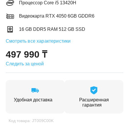
Процессор Core i5 13420H
Видеокарта RTX 4050 6GB GDDR6
16 GB DDR5 RAM 512 GB SSD
ЕЖДЕННАЯ
Смотреть все характеристики
ПАКОВКА
ГОТОВЫЕ
РЕШЕНИЯ
едложения на товары
497 990 ₸
ениями упаковки
Выберите свою стирально-сушильную колон
Следить за ценой
йти к выбору
Перейти к выбору
Удобная доставка
Расширенная
гарантия
Код товара: JT009C00K