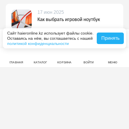
17 июн 2025
Как выбрать игровой ноутбук
Подробнее
Сайт haieronline.kz использует файлы cookie.
Принять
Оставаясь на нём, вы соглашаетесь с нашей
Сообщить о наличии
политикой конфиденциальности
ГЛАВНАЯ
КАТАЛОГ
КОРЗИНА
ВОЙТИ
МЕНЮ
Отзывы: Игровой ноутбук
Thunderobot Gravity 16 Max G5
нет оценок
Совершите покупку на haieronline.kz, чтобы оставить
отзыв.