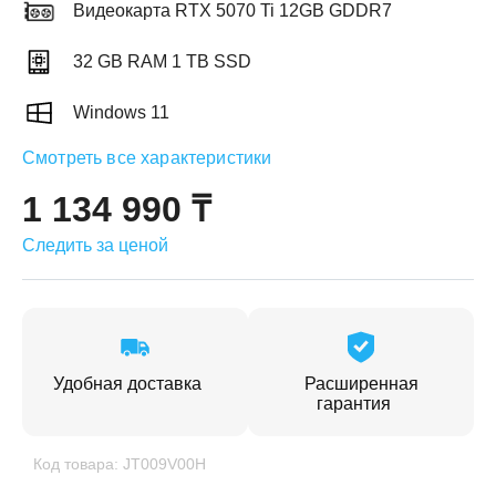
Видеокарта RTX 5070 Ti 12GB GDDR7
32 GB RAM 1 TB SSD
Windows 11
ЕЖДЕННАЯ
Смотреть все характеристики
ПАКОВКА
ГОТОВЫЕ
РЕШЕНИЯ
едложения на товары
1 134 990 ₸
ениями упаковки
Выберите свою стирально-сушильную колон
Следить за ценой
йти к выбору
Перейти к выбору
Удобная доставка
Расширенная
гарантия
Код товара: JT009V00H