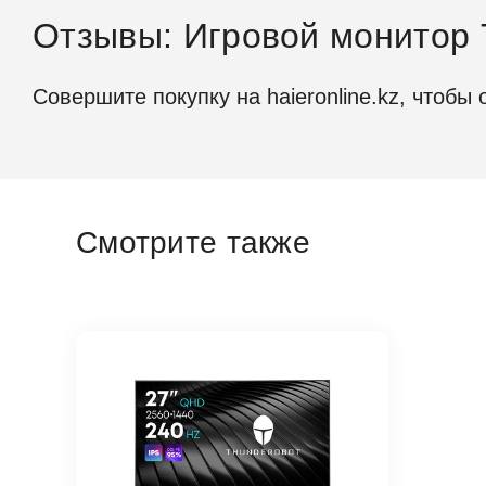
Отзывы: Игровой монитор 
Параметры д
Совершите покупку на haieronline.kz, чтобы 
Диагона
Изогнут
Соотнош
Смотрите также
Поддер
Цветово
ΔE＜2
Максима
Контрас