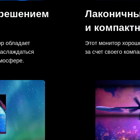
зрешением
Лаконичны
и компакт
ор обладает
Этот монитор хорошо
наслаждаться
за счет своего компа
тмосфере.