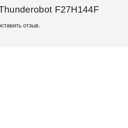
Thunderobot F27H144F
исплея
оставить отзыв.
ль экрана
27″
ый экран
Не
ение сторон
16:
жка HDR
Не
е покрытие
72
Не
льная яркость (нит)
28
тность
100