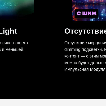
Light
Отсутств
 синего цвета
Отсутствие мерцания
з и меньшей
dimming подсветки. 
контент — с этим м
можно будет дольше
Импульсная Модуляц