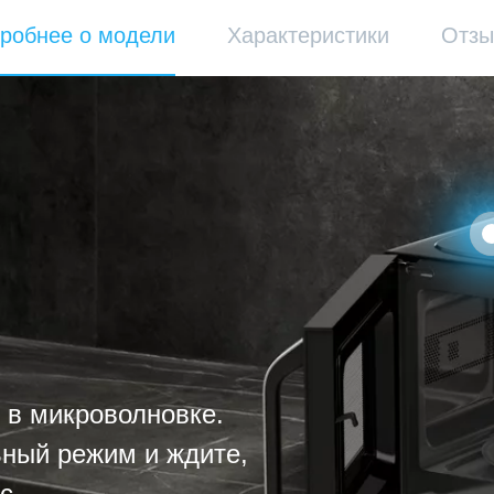
робнее о модели
Характеристики
Отз
у в микроволновке.
ный режим и ждите,
с.