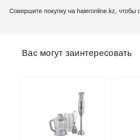
Совершите покупку на haieronline.kz, чтобы 
Срок с
Страна 
Модель
Вас могут заинтересовать
Цвет
Гаранти
Технические 
Защита 
Диаметр
Звуково