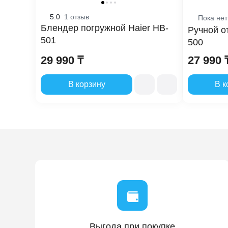
5.0
1 отзыв
Пока нет
Мощнос
Блендер погружной Haier HB-
Ручной о
501
500
Объем 
29 990 ₸
27 990 
Тип ос
В корзину
В к
Таймер
Быстрый
Потреб
Количес
Габариты
Габарит
Выгода при покупке