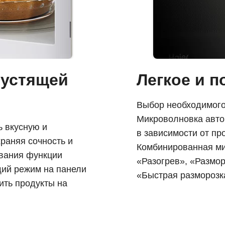
рустящей
Легкое и 
Выбор необходимого
Микроволновка авто
ь вкусную и
в зависимости от пр
раняя сочность и
Комбинированная ми
ования функции
«Разогрев», «Размо
щий режим на панели
«Быстрая разморозк
ить продукты на