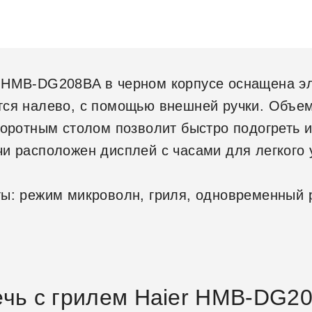
 HMB-DG208BA в черном корпусе оснащена э
тся налево, с помощью внешней ручки. Объе
воротным столом позволит быстро подогреть 
чи расположен дисплей с часами для легкого
ты: режим микроволн, гриля, одновременный 
ечь с грилем Haier HMB-DG2
ификации