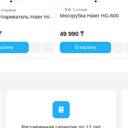
5.0
1 отзыв
 отзывов
ть микроволн
800
Мясорубка Haier HG-600
тпариватель Haier HI-
камеры
20 
₸
49 990 ₸
вещения
Га
орзину
В корзину
Эл
 старт
Да
ляемая мощность
127
тво ступеней мощности
5
ные размеры (В x Ш x Г), мм
259
Расширенная гарантия до 12 лет