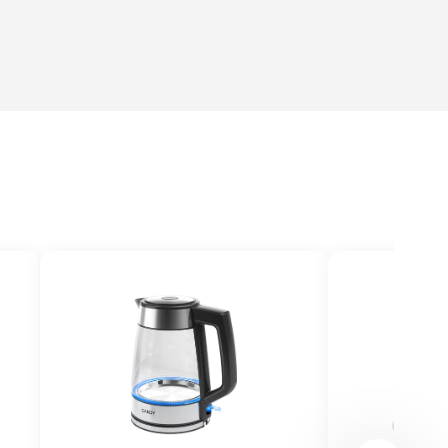
ет
ларусь
B-DG208BA
рный
од
5 мм