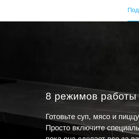
Под
8 режимов работы
Готовьте суп, мясо и пицц
Просто включите специаль
пока она сделает все за ва