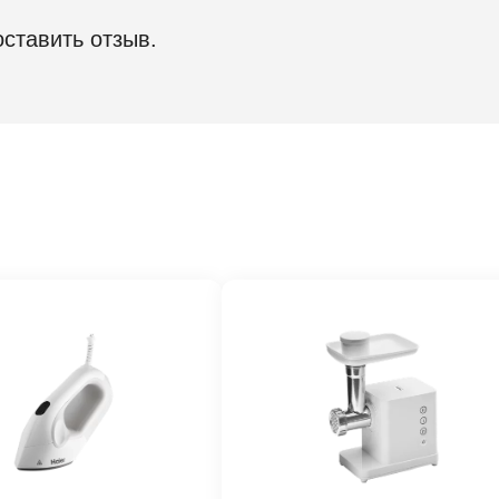
оставить отзыв.
лужбы
5 л
производства
Бе
HM
Че
я
1 г
характеристики
от детей
Да
 поворотного стола
25
й сигнал
Да