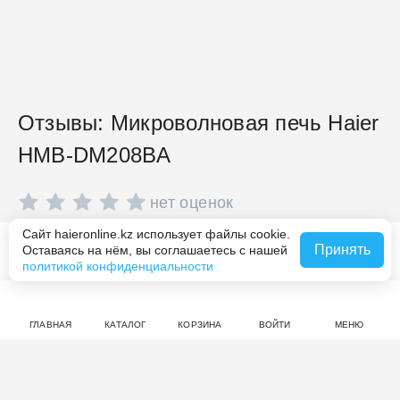
Отзывы: Микроволновая печь Haier
HMB-DM208BA
нет оценок
Сайт haieronline.kz использует файлы cookie.
Совершите покупку на haieronline.kz, чтобы оставить
Принять
Оставаясь на нём, вы соглашаетесь с нашей
Сообщить о наличии
отзыв.
политикой конфиденциальности
ГЛАВНАЯ
КАТАЛОГ
КОРЗИНА
ВОЙТИ
МЕНЮ
Вас могут заинтересовать