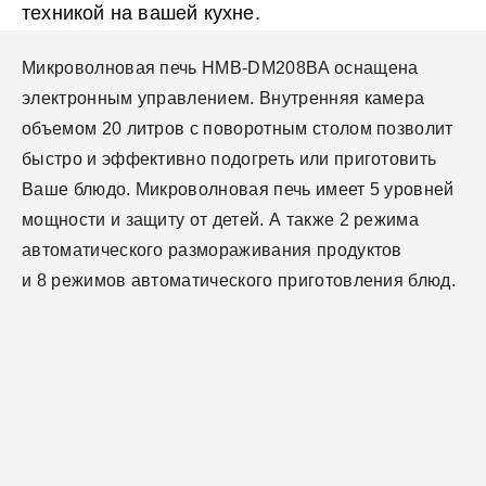
техникой на вашей кухне.
Микроволновая печь HMB-DM208BA оснащена
электронным управлением. Внутренняя камера
объемом 20 литров с поворотным столом позволит
быстро и эффективно подогреть или приготовить
Ваше блюдо. Микроволновая печь имеет 5 уровней
мощности и защиту от детей. А также 2 режима
автоматического размораживания продуктов
и 8 режимов автоматического приготовления блюд.
Общие спецификации
Срок службы
Технические характеристики
5 лет
Страна производства
Защита от детей
Габариты
Беларусь
Да