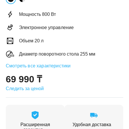
Мощность 800 Вт
Электронное управление
ЕЖДЕННАЯ
Объем 20 л
ПАКОВКА
ГОТОВЫЕ
РЕШЕНИЯ
едложения на товары
Диаметр поворотного стола 255 мм
ениями упаковки
Выберите свою стирально-сушильную колон
Смотреть все характеристики
йти к выбору
Перейти к выбору
69 990 ₸
Следить за ценой
Расширенная
Удобная доставка