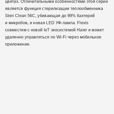
цветах. Отличительными особенностями этой серии
является функция стерилизации теплообменника
Steri Clean 56C, убивающая до 99% бактерий
и микробов, и новая LED УФ-лампа. Flexis
совместим с новой IoT экосистемой Haier и может
удаленно управляться по Wi-Fi через мобильное
приложение.
Общие спецификации
Охлаждение (Вт)
Производительность
2600 (800 — 3200)
Обогрев (Вт)
EER/COP (Среднее
Обработка воздуха
3200 (800 — 4200)
4.0 / 4.0
значение)
Уровень звукового
Расход воздуха (м3/ч)
Установка
38 / 32 / 25 / 16
600
SEER/SCOP (Среднее
8.5 / 4.6
давления [дБ(А)] (Выс/
значение)
Ср/Низ/Сверх)
Тип используемого
Внутренний блок
R32