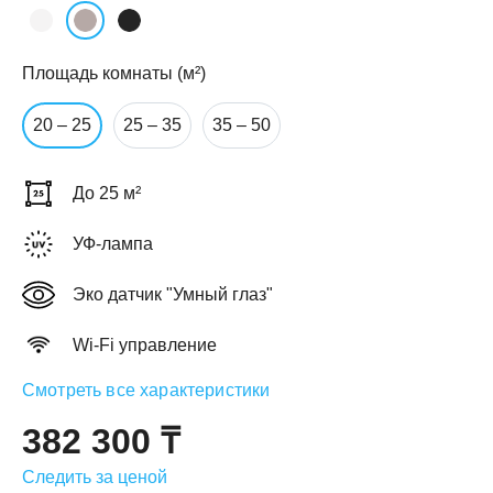
Площадь комнаты (м²)
20 – 25
25 – 35
35 – 50
ЕЖДЕННАЯ
ПАКОВКА
ГОТОВЫЕ
РЕШЕНИЯ
До 25 м²
едложения на товары
ениями упаковки
Выберите свою стирально-сушильную колон
УФ-лампа
йти к выбору
Перейти к выбору
Эко датчик "Умный глаз"
Wi-Fi управление
Смотреть все характеристики
382 300 ₸
Следить за ценой