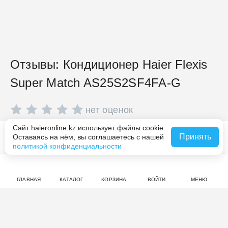
Отзывы: Кондиционер Haier Flexis
Super Match AS25S2SF4FA-G
нет оценок
Сайт haieronline.kz использует файлы cookie.
Совершите покупку на haieronline.kz, чтобы оставить
Принять
Оставаясь на нём, вы соглашаетесь с нашей
В корзину за 382 300 ₸
отзыв.
политикой конфиденциальности
ГЛАВНАЯ
КАТАЛОГ
КОРЗИНА
ВОЙТИ
МЕНЮ
Смотрите также