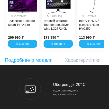
5
2 отзыва
5
3 отзыва
5
1 отзыв
Телевизор Haier 50
Игровой монитор
Вертикальный
Smart TV AX Pro
Thunderobot Silver
пылесос Haier
Wing LQ27F240L
HVC250
299 990 ₸
179 990 ₸
113 990 ₸
В корзину
В корзину
В корзину
Подробнее о модели
Характеристики
Обогрев до -20° C
подогрев поддона
наружного блока