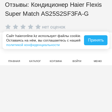
Отзывы: Кондиционер Haier Flexis
Super Match AS25S2SF3FA-G
нет оценок
Сайт haieronline.kz использует файлы cookie.
Совершите покупку на haieronline.kz, чтобы оставить
Принять
Оставаясь на нём, вы соглашаетесь с нашей
Похожие товары
отзыв.
политикой конфиденциальности
ГЛАВНАЯ
КАТАЛОГ
КОРЗИНА
ВОЙТИ
МЕНЮ
Смотрите также