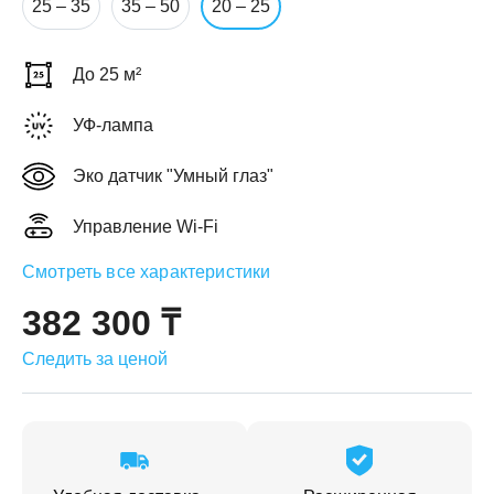
25 – 35
35 – 50
20 – 25
До 25 м²
УФ-лампа
ЕЖДЕННАЯ
ПАКОВКА
Эко датчик "Умный глаз"
ГОТОВЫЕ
РЕШЕНИЯ
едложения на товары
ениями упаковки
Выберите свою стирально-сушильную колон
Управление Wi-Fi
йти к выбору
Перейти к выбору
Смотреть все характеристики
382 300 ₸
Следить за ценой