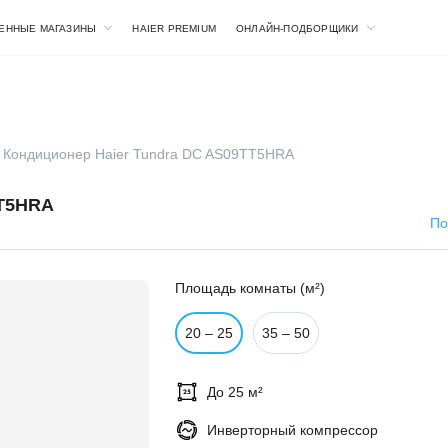
ЕННЫЕ МАГАЗИНЫ
HAIER PREMIUM
ОНЛАЙН-ПОДБОРЩИКИ
Кондиционер Haier Tundra DC AS09TT5HRA
T5HRA
По
Площадь комнаты (м²)
20 – 25
35 – 50
До 25 м²
Инверторный компрессор