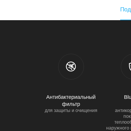
Под
Антибактериальный
Bl
фильтр
для защиты и очищения
антико
по
теплоо
наружного 