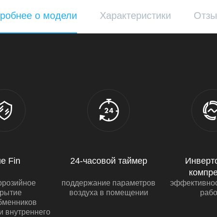
робнее о модели
Характеристики
Отз
ue Fin
24-часовой таймер
Инверт
компр
ррозийное
поддержание параметров
эффективнос
крытие
воздуха в помещении
рабо
бменников
и внутреннего