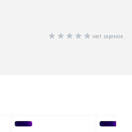
нет оценок
0 (1200 — 3200)
0 (900 — 3200)
ет
тай
09TT5HRA /
09TL5FRA