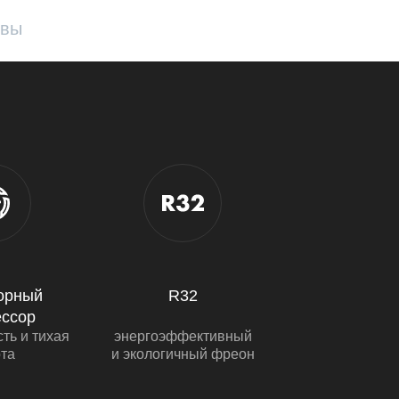
ывы
орный
R32
ессор
ть и тихая
энергоэффективный
та
и экологичный фреон