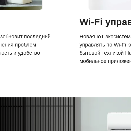
Wi-Fi упра
озобновит последний
Новая IoT экосистем
нения проблем
управлять по Wi-Fi 
ность и удобство
бытовой техникой Ha
мобильное приложен