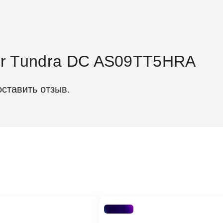
er Tundra DC AS09TT5HRA
ификации
оставить отзыв.
ние (Вт)
270
 (Вт)
290
лужбы
7 л
производства
Ки
AS
1U