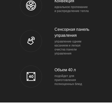
Конвекция
идеальное пропекание
и распределение тепла
Сенсорная панель
управления
управление одним
касанием и легкая
очистка панели
управления
Объем 40 л
подойдет для
приготовления
полноценных блюд