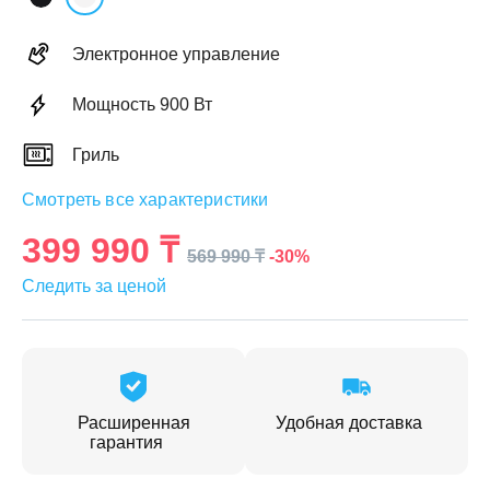
Электронное управление
Мощность 900 Вт
ЕЖДЕННАЯ
Гриль
ПАКОВКА
ГОТОВЫЕ
РЕШЕНИЯ
едложения на товары
Смотреть все характеристики
ениями упаковки
Выберите свою стирально-сушильную колон
399 990 ₸
-30%
йти к выбору
569 990 ₸
Перейти к выбору
Следить за ценой
Расширенная
Удобная доставка
гарантия