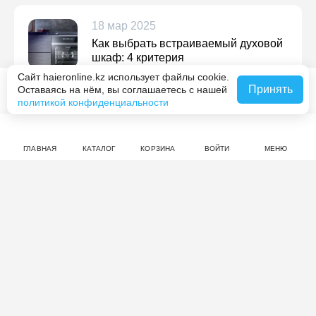
18 мар 2025
Как выбрать встраиваемый духовой
шкаф: 4 критерия
Сайт haieronline.kz использует файлы cookie.
Подробнее
Принять
Оставаясь на нём, вы соглашаетесь с нашей
Похожие товары
политикой конфиденциальности
ГЛАВНАЯ
КАТАЛОГ
КОРЗИНА
ВОЙТИ
МЕНЮ
Отзывы: Компактный духовой
шкаф с СВЧ Haier HMX-BDC399W
нет оценок
Совершите покупку на haieronline.kz, чтобы оставить
отзыв.