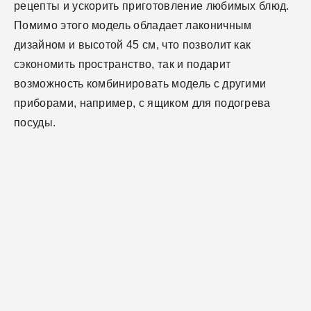
рецепты и ускорить приготовление любимых блюд.
Помимо этого модель обладает лаконичным
дизайном и высотой 45 см, что позволит как
сэкономить пространство, так и подарит
возможность комбинировать модель с другими
приборами, например, с ящиком для подогрева
посуды.
Габариты
Высота, см
Общие спецификации
45.4
Ширина, см
Срок службы
Технические характеристики
59.5
7 лет
Размер ниши для
Объем, л
Mощность микроволн,
Комплектация
56.4 x 56 x 45
40
100–900
встраивания (ШхГхВ)
Вт
(см)
Страна производства
Решетка для гриля
Режимы работы
Китай
1 шт.